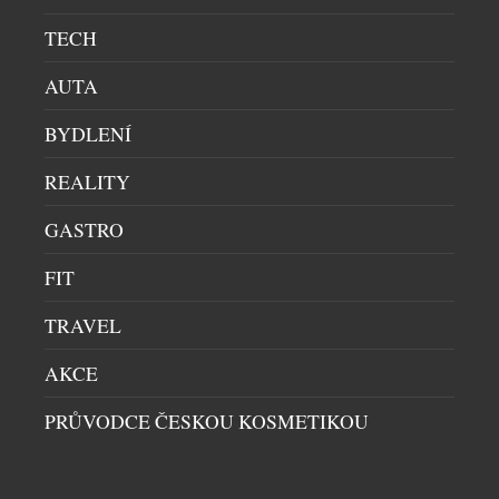
filozofií značky, která dlouhodobě redefinuje práci s
TECH
materiály i designem. Partnerství není náhodné.
Kriket […]
AUTA
BYDLENÍ
REALITY
GASTRO
FIT
EILEEN GU NAVŠTÍVILA IWC NA WATCHES AND
TRAVEL
WONDERS
AKCE
CELEBRITY
|
17.4.2026
Kultovní hodinářská značka IWC ze švýcarského
PRŮVODCE ČESKOU KOSMETIKOU
Schaffhausenu letos na veletrhu luxusu Watches and
Wonders opět posunulo hranice prezentace
řemesla– a tentokrát doslova za hranice naší