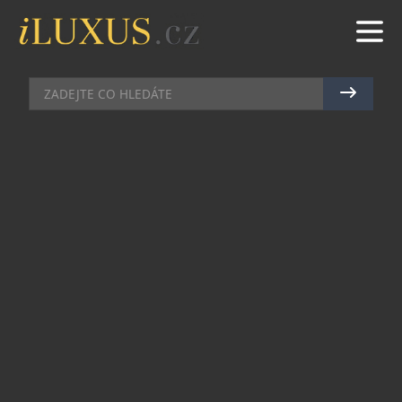
CELEBRITY
|
6.3.2013
|
JAN PEŠEK
MEZINÁRODNÍ DEN ŽEN
PŘIPOMENE JACKY
BRACAMONTES
Mírně extravagantní, avšak kultovní, švýcarská
značka luxusních hodinek Hublot se rozhodla
připomenout mužům, že by se měli připravit na
blížící se oslavy, které jejich protějškům
vypuknou už za pár dní. Mezinárodní den žen,
který každoročně připadá na 8. března, navíc
podpoří obří reklamní kampaní se zcela novými
vizuály, jež se objeví v celém nákladu denníků