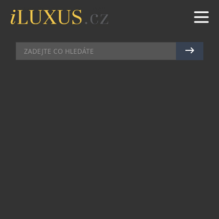
DÁMSKÉ HODINKY
|
25.5.2013
|
JAN PEŠEK
PERRELET SKLÁDÁ POCTU ZEMI
HELVETSKÉHO KŘÍŽE
Helvetská konfederace je místem vzniku
největšího množství hodinářských manufaktur. Ty
na své kořeny samozřejmě nezapomínají, ale až
Perrelet se rozhodl vzít iniciativu do svých rukou
a zhotovil další exemplář svého ikonického
modelu Turbine, tentokráte však s podkladovým
motivem vlajky Švýcarska. Bílý kříž na červeném
poli při nošení hodinek pak prosvítá skrze
rotující lopatky. Ty jsou vyhotoveny v černé barvě