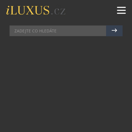
HI-END VIDEO
|
3.7.2013
|
MAREK ZELENÝ
LINIE CHYTRÝCH TELEVIZORŮ
TOSHIBA SE ROZŠIŘUJÍ
Slunce, krásné počasí a vlahá zahrádka
neobyčejné restaurace Rest v pražském Podolí
pravidelně vábící kolemjdoucí vůní rožněných
jehňat a selat odsvědčili českou premiéru nových
designů televizorů Toshiba. Doménou nové řady
HD LED televizorů s označením W4, L4, L6 a L7
však není jen osobitý vzhled zapadající do nového
designu televizorů Toshiba, ale také skutečnost,
že jsou.televizory jsou snadno rozpoznatelné