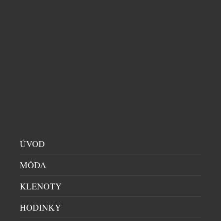
světový trh svůj vůbec největší televizor, který je
určen těm, kteří hledají absolutní exkluzivitu.
Novinka bude na světový trh uvedena v extrémně
omezené sérii, během srpna bude vyrobeno pouhých
dvacet kusů a punc exkluzivity si díky striktně
omezené výrobě […]
ÚVOD
MÓDA
KLENOTY
HODINKY