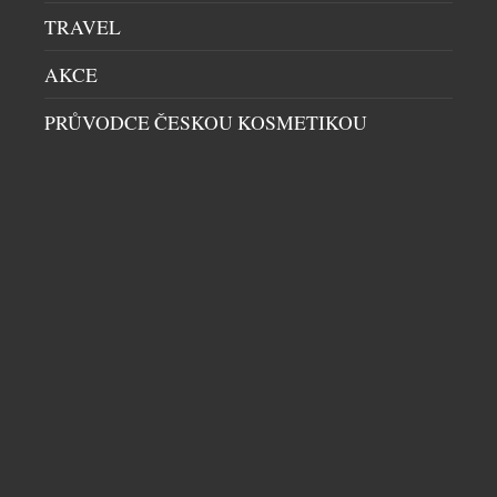
TRAVEL
AKCE
PRŮVODCE ČESKOU KOSMETIKOU
GOLF V HORKÉM SRDCI BENÁTSKA
GOLF
|
22.7.2026
Každý, kdo miluje Itálii, zná ten pocit: konečně za
sebou necháme Brennerský průsmyk, projedeme
Alpy, a hory najednou vystřídá naprostá rovina,
která sahá až k horizontu – a zde už začíná Benátsko
a skutečná Itálie, kde „kvetou citrony“, jak tento
kraj oslavoval Goethe již v 18. století. Jen co by
kamenem dohodil jižně od Padovy […]
DALŠÍ ČLÁNKY Z RUBRIKY ›