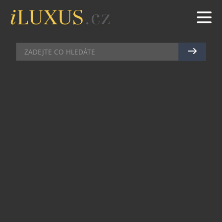
FIT
|
6.11.2013
|
MAREK ZELENÝ
VITÁLNÍ SVĚT? PROČ NE,
DOBIJTE SI BATERKY!
Naše tělo je opravdu jemný mechanismus. Záleží
pouze na nás samotných, jak se k němu chováme
a jak kvalitní mu dopřeje odpočinek. Odborníci se
shodují, že dobře nastavený odpočinek, může
zastavit proces stárnutí, obnoví chuť do života a
navodí dobrou náladu.