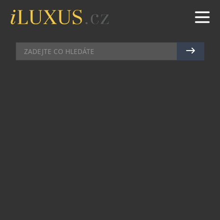
DÁMSKÝ SVĚT
|
8.12.2013
|
ZUZANA POKORNÁ
SVŮDNÁ ELEGANCE A
NADČASOVÝ STYL: LUXUSNÍ
KABELKA HEPBURN
Překrásná luxusní kabelka Hepburn Monochrome
je perfektní volbou pro ženy, které upřednostňují
klasicky strukturovanou kabelku nestárnoucího
designu.