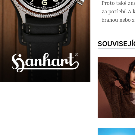
Proto také zn
za potřebí. A
branou nebo za
SOUVISEJÍ