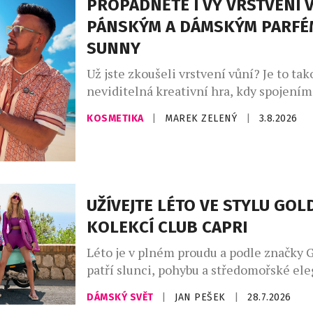
PROPADNĚTE I VY VRSTVENÍ V
městskou elegancí. Charakter kolekce v
PÁNSKÝM A DÁMSKÝM PARFÉ
uvolněné siluety, široké kalhoty, lehce 
SUNNY
Už jste zkoušeli vrstvení vůní? Je to tak
neviditelná kreativní hra, kdy spojení
zdánlivě odlišných vůní vytvoříte vlastn
KOSMETIKA
|
MAREK ZELENÝ
|
3.8.2026
unikátní podpis. Ideální pro vrstvení vů
parfémy The Sunny od Asombroso, zna
módního návrháře Osmanyho Laffity. „V
kombinování vůní je velkým trendem, kt
osobně miluji a inspiroval jsem se jím [
UŽÍVEJTE LÉTO VE STYLU GO
KOLEKCÍ CLUB CAPRI
Léto je v plném proudu a podle značky 
patří slunci, pohybu a středomořské ele
Kolekce Club Capri vás přenese na legen
DÁMSKÝ SVĚT
|
JAN PEŠEK
|
28.7.2026
ostrov, s jeho uvolněnou atmosférou a