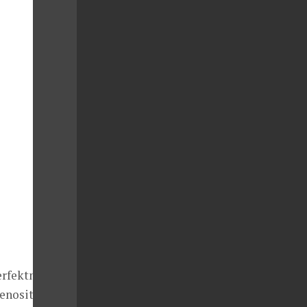
perfektním
enositelná.