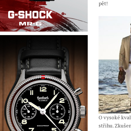
pět!
O vysoké kval
střihu. Zkušen