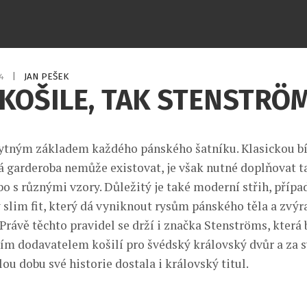
14
|
JAN PEŠEK
KOŠILE, TAK STENSTRÖ
bytným základem každého pánského šatníku. Klasickou bí
á garderoba nemůže existovat, je však nutné doplňovat t
o s různými vzory. Důležitý je také moderní střih, přípa
ý slim fit, který dá vyniknout rysům pánského těla a zvýr
rávě těchto pravidel se drží i značka Stenströms, která 
ím dodavatelem košilí pro švédský královský dvůr a za s
ou dobu své historie dostala i královský titul.