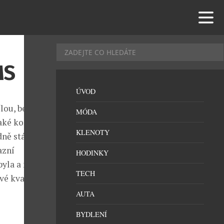
MS
ÚVOD
lou, bez které
MÓDA
aké košilemi
KLENOTY
dně stále
azní
HODINKY
byla a nadále
TECH
vé kvalitní
AUTA
BYDLENÍ