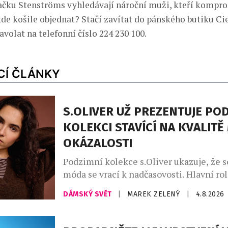
ačku Stenströms vyhledávají nároční muži, kteří kompr
 kde košile objednat? Stačí zavítat do pánského butiku Ci
volat na telefonní číslo 224 230 100.
CÍ ČLÁNKY
S.OLIVER UŽ PREZENTUJE PO
KOLEKCI STAVÍCÍ NA KVALITĚ
OKÁZALOSTI
Podzimní kolekce s.Oliver ukazuje, že 
móda se vrací k nadčasovosti. Hlavní rol
promyšlený kapsulový šatník, v němž d
DÁMSKÝ SVĚT
|
MAREK ZELENÝ
|
4.8.2026
hřejivé odstíny kávy – od mocha mouss
až po espresso a smetanovou. Celek do
indigo denim, jenž propojuje přírodní m