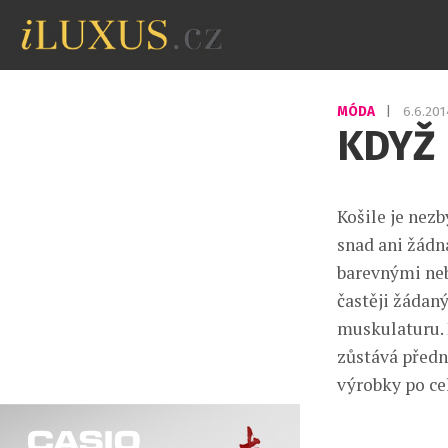
MÓDA
|
6.6.20
KDYŽ 
Košile je nez
snad ani žádn
barevnými neb
častěji žádan
muskulaturu. P
zůstává předn
výrobky po cel