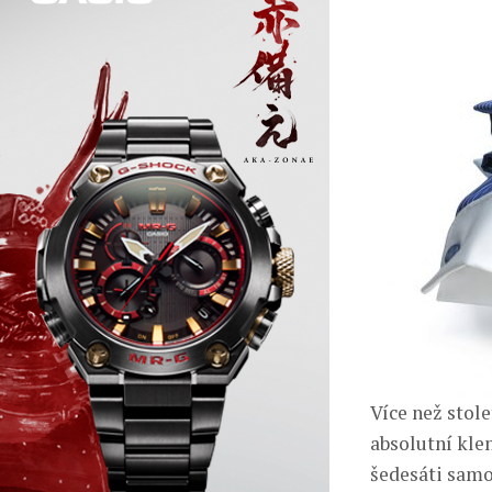
Více než stole
absolutní kle
šedesáti samos