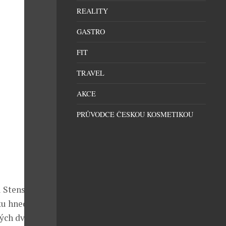
REALITY
GASTRO
FIT
TRAVEL
AKCE
PRŮVODCE ČESKOU KOSMETIKOU
il Stenströms
ku hned
lých dvacet