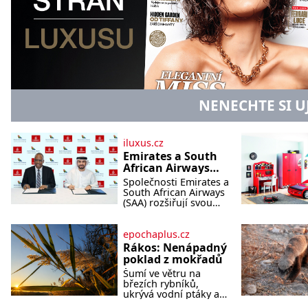
NENECHTE SI U
iluxus.cz
Emirates a South
African Airways
rozšiřují
Společnosti Emirates a
partnerství.
South African Airways
Cestujícím nově
(SAA) rozšiřují svou
dlouholetou
zpřístupní dalších
codesharovou
devět destinací v
spolupráci. Nová
epochaplus.cz
jižní a střední
reciproční dohoda
Rákos: Nenápadný
Africe
zpřístupní cestujícím
poklad z mokřadů
devět dalších destinací
Šumí ve větru na
v jižní a střední Africe
březích rybníků,
a u
ukrývá vodní ptáky a
mnozí kolem něj