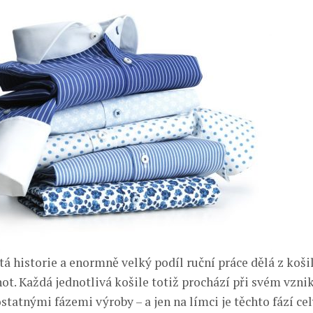
tá historie a enormně velký podíl ruční práce dělá z koš
not. Každá jednotlivá košile totiž prochází při svém vzni
tatnými fázemi výroby – a jen na límci je těchto fází ce