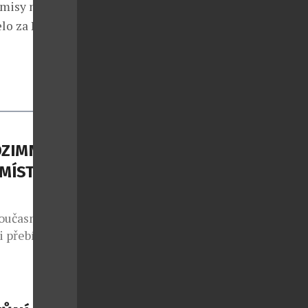
omisy nemají
elo za Prašnou
DZIMNÍ
 MÍSTO
současná
i přebírá
ominují
e přes taupe
plňuje tmavý
ateriály s