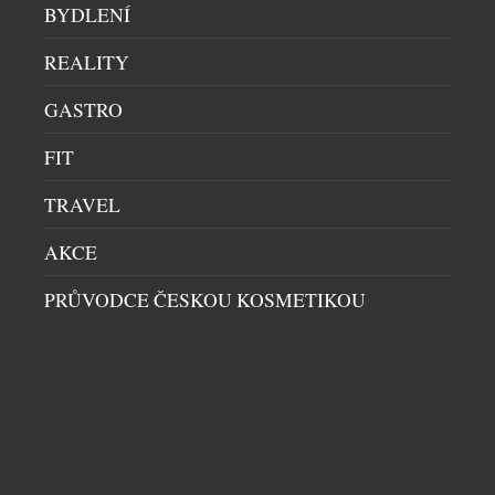
BYDLENÍ
CHRONOGRAFY
|
20.7.2026
Automobil Aston Martin DB5, představený v roce
REALITY
1963 jako jeden z nejznámějších filmových
GASTRO
automobilů na světě, se stal synonymem britské
kultury, designu a inovací a upevnil postavení
FIT
značky Aston Martin jako jedné z nejžádanějších
britských luxusních značek. Dnes společnosti Aston
TRAVEL
Martin a Breitling s hrdostí přinášejí toto společné
dědictví na zápěstí v podobě modelu Top […]
AKCE
PRŮVODCE ČESKOU KOSMETIKOU