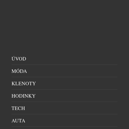
představuje značka Union Glashütte
charakteristickou speciální edici, která přenáší
estetiku a ducha éry mechanických závodů do
podoby působivých hodinek. Čisté hrany, výrazné
proporce a ikonická barevná paleta definují design
tohoto chronografu. Kombinace bílé, signální
červené […]
ÚVOD
MÓDA
KLENOTY
HODINKY
TECH
BREITLING A ASTON MARTIN PŘEDSTAVUJÍ
AUTA
MODEL TOP TIME TRIBUTE VĚNOVANÝ
LEGENDÁRNÍMU MODELU DB5