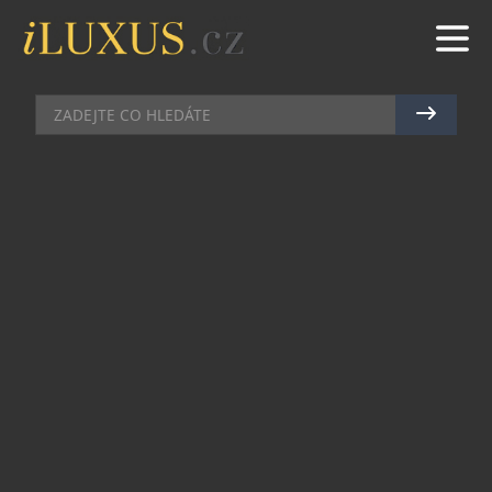
CHRONOGRAFY
|
29.10.2014
|
JAN PEŠEK
BR-X1 UHRANE SVOU
ODOLNOSTÍ
Společnost Bell & Ross si v minulosti získala
obrovskou popularitu tím, že dokázala vždy
předběhnout svou dobu. Nyní představuje další
revoluční model BR-X1, který je vůbec prvním z
nové kolekce, jež píše v historii společnosti další
významnou kapitolu. BR-X1 ohromuje především
svým high-tech chronografem a sportovním,
přesto sofistikovaným designem. Byl vyvinut jako
extrémní verze modelu BR-01, jehož kultovní