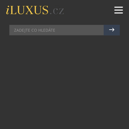
BYDLENÍ
|
14.11.2014
|
MAREK ZELENÝ
LOTUSGRILL: ZIMNÍ GRILOVÁNÍ
V POHODLÍ DOMOVA
LotusGrill je přenosný bezkouřový gril, který v
Německu v roce 2012 způsobil doslova grilovací
revoluci. Díky zabudovanému ventilátoru, který
neustále roztápí uhlí, gril nejen že nekouří, ale
také je nahřátý již během 2-3 minut a grilovací
teplotu lze plynule ovládat.
LotusGrill
dostal za
svůj design v roce 2013 cenu RedDot Design
Award. Teď přichází se zimními novinkami, které
potěší všechny milovníky a znalce grilovaných