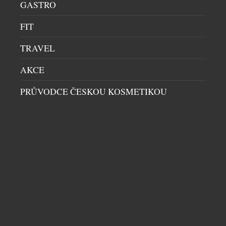
GASTRO
www.chillysoutez.cz. Aktivita podporuje prodej v
kamenných prodejnách i e-shopech a navazuje na
FIT
dlouhodobou […]
TRAVEL
AKCE
PRŮVODCE ČESKOU KOSMETIKOU
TŘI KROKY K SILNĚJŠÍ, HLADŠÍ A
MLADISTVĚJŠÍ PLETI V PODÁNÍ NEUTROGENA
COLLAGEN BANK
KOSMETIKA
|
21.6.2026
Kolagen je jedním z nejdůležitějších stavebních
kamenů naší pleti. Právě on je zodpovědný za její
pevnost, pružnost a mladistvý vzhled. S