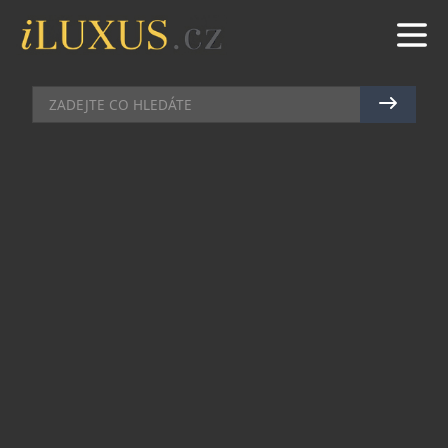
KOSMETIKA
|
14.11.2014
|
MAREK ZELENÝ
NARCISO RODRIGUEZ A
NARCISO PRO SEBEVĚDOMÉ
ŽENY
Narciso Rodriguez je Americký módní návrhář
kubánského původu. Deset let od představení
vůně “For Her“ měl tento návrhář touhu vytvořit
zcela novou vůni se zcela novým příběhem.
Hlavní inspirací pro vytvoření této vůně čerpal
Narciso (90 ml EDP: 2950 Kč), z nové vize
ženskosti, oblázků posbíraných na pláži na Kypru,