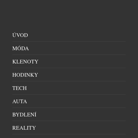
výhradně s těmi nejkvalitnějšími surovinami. Každá
[…]
ÚVOD
MÓDA
KLENOTY
HODINKY
CHILLY LÁKÁ NA LETNÍ SOUTĚŽ O AIRPODS
MAX A ROZŠIŘUJE PORTFOLIO INTIMNÍ PÉČE
TECH
KOSMETIKA
|
8.7.2026
AUTA
Značka Chilly odstartovala letní spotřebitelskou
soutěž, ve které mohou zákazníci od 1. července do
BYDLENÍ
31. srpna 2026 vyhrát sluchátka AirPods Max. Do
soutěže se zapojí každý, kdo v České republice
REALITY
zakoupí libovolný produkt Chilly, uschová účtenku
a zaregistruje svůj nákup na webu