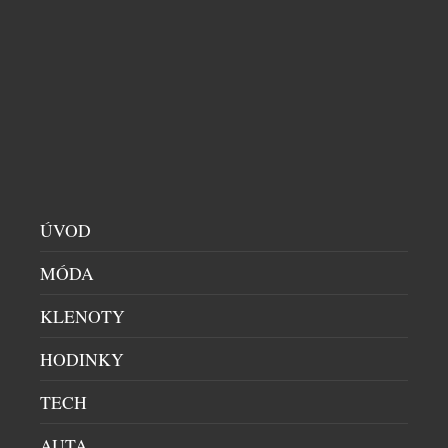
vzorků od 157 vinařů. Král vín, který se – i přesto, že
doba je pro domácí vinaře nelehká – letos koná již
po jednadvacáté, je největší český vinařský projekt,
jenž si klade za […]
ÚVOD
MÓDA
KLENOTY
WINEFRIENDS A CAFÉ BUDDHA GROUP
HODINKY
PROPOJUJÍ MODERNÍ GASTRONOMII S
TECH
EVROPSKÝM VINAŘSTVÍM
RESTAURACE
|
30.7.2026
AUTA