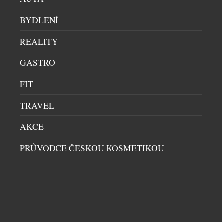
Co vznikne, když se současná asijská kuchyně potká
BYDLENÍ
s evropským vinařstvím? Nejen degustační večeře,
ale série výjimečných večerů, které zvou hosty na
REALITY
cestu napříč kontinenty, chutěmi i vinařskými
regiony. Café Buddha Group ve spolupráci s
GASTRO
WINEFRIENDS připravila na podzim 2026 sérii tří
tematických degustačních večerů. Dva z nich se
FIT
uskuteční v restauraci PRU58, jeden v […]
TRAVEL
AKCE
PRŮVODCE ČESKOU KOSMETIKOU
EXTRA DRY NENÍ NEJSUŠŠÍ. 6 TIPŮ, JAK SI