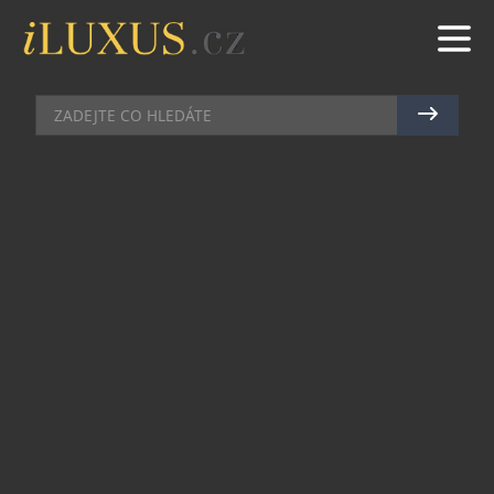
GASTRO
|
19.11.2014
|
JAN PEŠEK
V CENTRU PRAHY BYLA
OTEVŘENA NOVÁ MODERNÍ
MEXICKÁ RESTAURACE AGAVE
Agave znamená ze starořečtiny proslulá, úžasně
krásná. Restaurace Agave má díky svému
příjemnému prostředí a skvělé mexické kuchyni
rozhodně potenciál se proslulou brzy stát.
Restaurace Agave se rozprostírá jen pár kroků od
Staroměstského náměstí v plně
zrekonstruovaném interiéru s klenutým stropem,
dřevěným obložením a stylovým osvětlením.