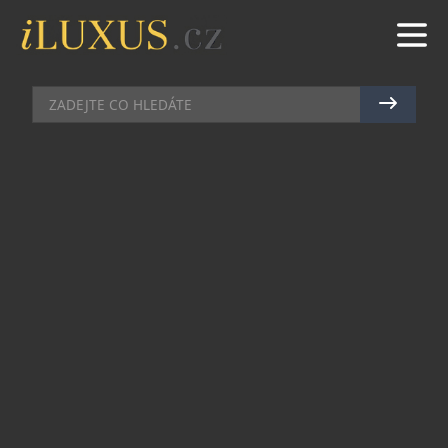
KOSMETIKA
|
12.12.2014
|
MAREK ZELENÝ
JAK PEČOVAT O PLEŤ, KDYŽ JE
VÁM 20, 30 NEBO 40+?
Stejně jako s věkem uzráváme a mění se naše
životní hodnoty a priority, i naše pleť vyžaduje
jinou péči ve dvaceti letech a jinou po čtyřicítce.
L’Occitane potřebám pleti dokonale rozumí a umí
jí poskytnout dokonalou péči v každé její životní
fázi. Vyberte si přípravek, který se hodí právě pro
vás…