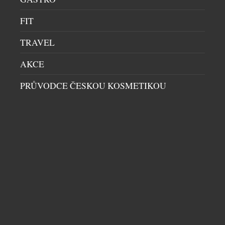
www.chillysoutez.cz. Aktivita podporuje prodej v
FIT
kamenných prodejnách i e-shopech a navazuje na
dlouhodobou […]
TRAVEL
AKCE
PRŮVODCE ČESKOU KOSMETIKOU
TŘI KROKY K SILNĚJŠÍ, HLADŠÍ A
MLADISTVĚJŠÍ PLETI V PODÁNÍ NEUTROGENA
COLLAGEN BANK
KOSMETIKA
|
21.6.2026
Kolagen je jedním z nejdůležitějších stavebních
kamenů naší pleti. Právě on je zodpovědný za její
pevnost, pružnost a mladistvý vzhled. S