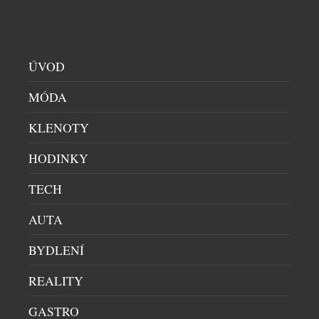
ÚVOD
MÓDA
KLENOTY
HODINKY
LUXUSNÍ ZNAČKA MARC CAIN V PRAZE –
TECH
DAVID SPORT VÍTÁ NOVÝ BRAND V
PORTFOLIU
AUTA
DÁMSKÝ SVĚT
|
27.5.2026
BYDLENÍ
Luxusní německá značka Marc Cain dlouhodobě
patří mezi přední evropské módní domy, které
REALITY
definují současnou podobu ženské elegance.
Kombinací precizního zpracování, inovativních
GASTRO
materiálů a smyslu pro detail, vytváří kolekce,