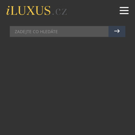
DÁMSKÝ SVĚT
|
7.1.2015
|
JAN PEŠEK
VALENTÝNSKÁ INSPIRACE OD
TOSCA BLU
Italská značka Tosca Blu, která nabízí kabelky,
obuv a doplňky pro ženy milující módu a italský
styl odhaluje první novinky ze své kolekce
jaro/léto 2015, a to inspirací k blížícímu se svátku
zamilovaných. Elegantní kabelky v intenzivní
červené barvě či chic varianty s módním zebřím
potiskem doplněným o červené či růžové detaily,
jsou vyrobeny z kvalitní teletiny s důrazem na
precizní řemeslné zpracování.