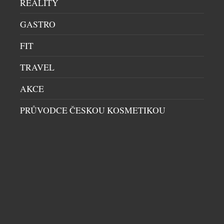
REALITY
GASTRO
FIT
TRAVEL
AKCE
PRŮVODCE ČESKOU KOSMETIKOU
LUXUSNÍ ZNAČKA MARC CAIN V PRAZE –
DAVID SPORT VÍTÁ NOVÝ BRAND V
PORTFOLIU
DÁMSKÝ SVĚT
|
27.5.2026