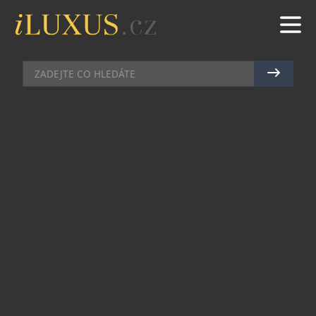
DÁMSKÝ SVĚT
|
8.1.2015
|
JAN PEŠEK
KABELKY Z NOVÉ KOLEKCE
DKNY – KVALITA A SVĚŽÍ
DESIGN
Americká ikona mladistvé módy DKNY, kterou
založila návrhářka Donna Karan už v roce 1988,
se chystá uvítat jaro novou kolekcí stylových
doplňků. Objevuje se v ní mnoho klasických
modelů, ale i trendy kousků, které se hodí i na
speciální příležitosti. A aby ne, kabelky jsou
určeny všem, kteří hledají kvalitní zpracování a
také aktuální design, které je budou věrně