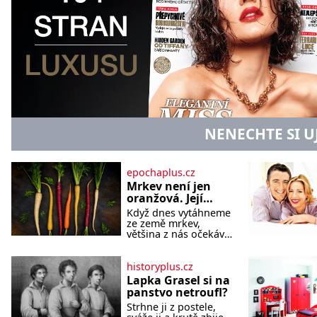
NENECHTE SI U
epochaplus.cz
Mrkev není jen
oranžová. Její
neuvěřitelný
Když dnes vytáhneme
příběh začíná
ze země mrkev,
fialovou barvou
většina z nás očekává
sytě oranžový kořen.
Jenže po většinu své
historie je mrkev
historyplus.cz
všechno možné, jen
Lapka Grasel si na
ne oranžová. Je
panstvo netroufl?
fialová, žlutá, bílá,
Strhne ji z postele,
někdy dokonce téměř