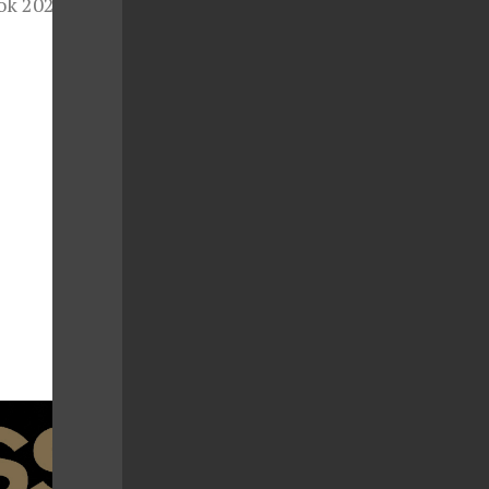
ok 2024:
trovské
 2024:
dstavivost
gera a jeho
ělecká
uxusní šperky
gendárnímu