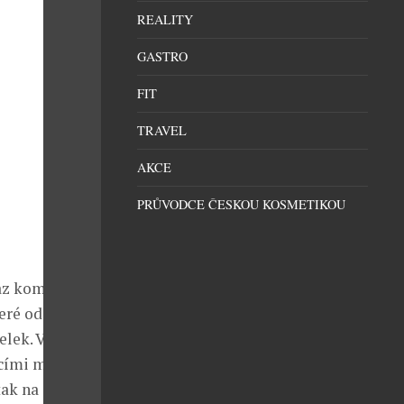
REALITY
GASTRO
FIT
TRAVEL
AKCE
PRŮVODCE ČESKOU KOSMETIKOU
raz kombinace
eré od sebe
elek. Výrazný
ecími motivy
ak na sílu a