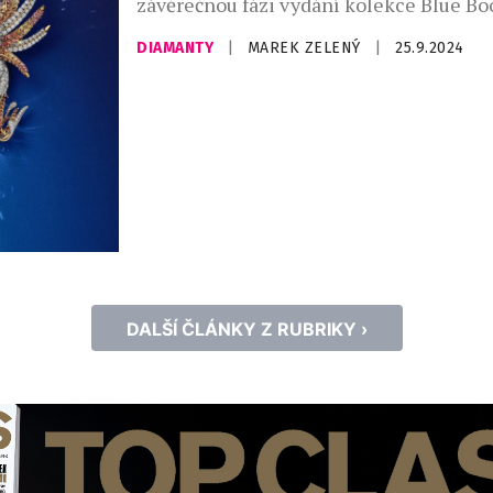
závěrečnou fázi vydání kolekce Blue Bo
Tiffany Céleste, která přináší nové mis
DIAMANTY
|
MAREK ZELENÝ
|
25.9.2024
kousky vysokého šperkařství. Blue Book
Tiffany Céleste oslavuje bezbřehou pře
legendárního návrháře Jeana Schlumber
fascinaci záhadami vesmíru. Hlavní um
ředitelka značky Tiffany pro šperky a l
Nathalie Verdeilleová vzdává poctu le
[…]
DALŠÍ ČLÁNKY Z RUBRIKY ›