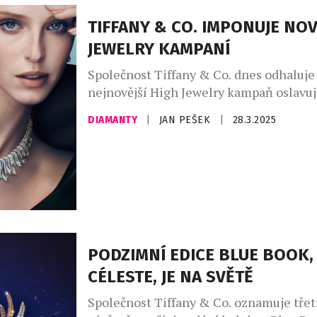
ekologičtější, etičtější a levnější altern
přírodním. Jsou ale skutečně takovou v
TIFFANY & CO. IMPONUJE NO
zákazníka? Splňují vůbec zmíněná super
JEWELRY KAMPANÍ
Odpověď […]
Společnost Tiffany & Co. dnes odhaluje
nejnovější High Jewelry kampaň oslavuj
šperkařské umění, historický odkaz a 
DIAMANTY
|
JAN PEŠEK
|
28.3.2025
řemeslný um legendárního klenotnick
Kampaň představuje ikonické návrhy Ti
včetně ikonické brože Bird on a Rock, s
ohromujícími kreacemi z kolekce Blue 
Tiffany Céleste. Kampaň ukazuje ohromu
diamantů a […]
PODZIMNÍ EDICE BLUE BOOK,
CÉLESTE, JE NA SVĚTĚ
Společnost Tiffany & Co. oznamuje třet