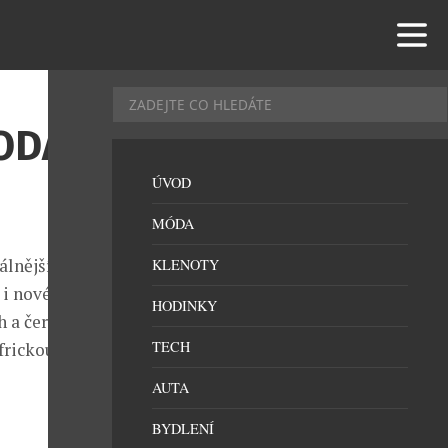
ODÁNÍ
ÚVOD
MÓDA
álnějších
KLENOTY
 i nové
HODINKY
h a černých
TECH
frickou
AUTA
BYDLENÍ