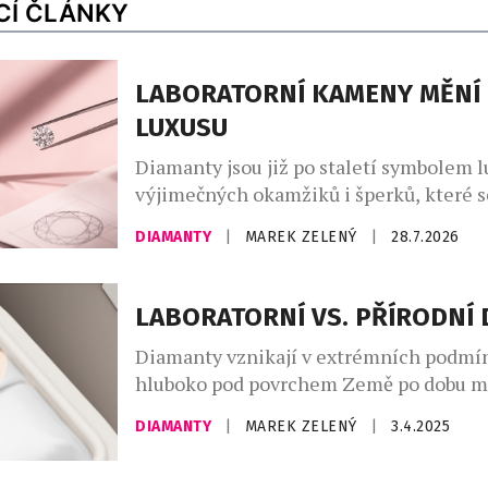
CÍ ČLÁNKY
LABORATORNÍ KAMENY MĚNÍ 
LUXUSU
Diamanty jsou již po staletí symbolem l
výjimečných okamžiků i šperků, které s
generace na generaci. V posledních let
DIAMANTY
|
MAREK ZELENÝ
|
28.7.2026
přírodních diamantů výrazně prosazují 
diamanty vytvořené v laboratoři. Mají s
chemické, fyzikální i optické vlastnosti
LABORATORNÍ VS. PŘÍRODNÍ
však trvá místo miliard let pouhých něk
Diamanty vznikají v extrémních podmí
Za stejný rozpočet si tak zákazníci […]
hluboko pod povrchem Země po dobu mil
dnes je možné je vytvořit během několi
DIAMANTY
|
MAREK ZELENÝ
|
3.4.2025
laboratoři. Syntetické diamanty, tzv. la
prezentují jako revoluce ve šperkařství 