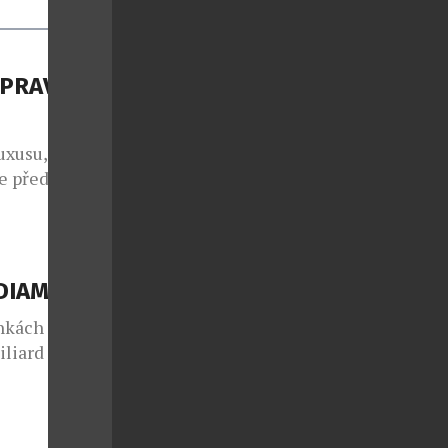
PRAVIDLA
uxusu,
e předávají z
ech se vedle
také
tejné
, jejich vznik
 DIAMANTY
olik týdnů.
nkách
iard let, ale
ka týdnů v
b-growny, se
–