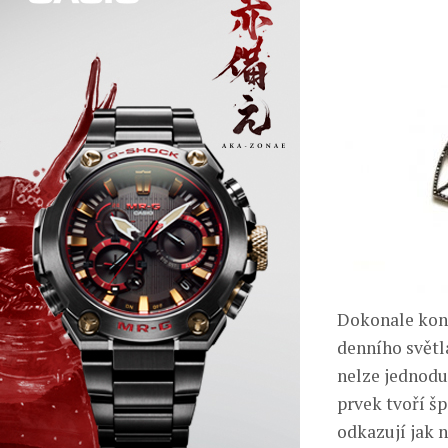
Dokonale kont
denního světl
nelze jednodu
prvek tvoří š
odkazují jak n