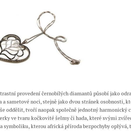
rastní provedení černobílých diamantů působí jako od
a a sametové noci, stejně jako dvou stránek osobnosti, kt
še oddělit, tvoří naopak společně jednotný harmonický c
perky ve tvaru kočkovité šelmy či hada, které svými zvíř
a symboliku, kterou africká příroda bezpochyby oplývá, t