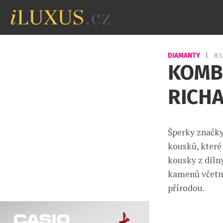
DIAMANTY
|
8.
KOMBI
RICH
Šperky značky
kousků, které
kousky z dílny
kamenů včetně
přírodou.