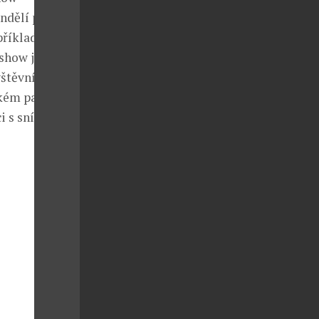
ndělí po ITB)
příklad
show již
vštěvníků z
ckém paláci
ci s sním