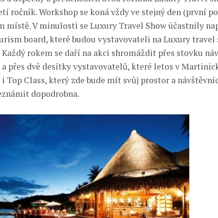
etí ročník. Workshop se koná vždy ve stejný den (první po
m místě. V minulosti se Luxury Travel Show účastnily na
urism board, které budou vystavovateli na Luxury travel 
 Každý rokem se daří na akci shromáždit přes stovku ná
 a přes dvě desítky vystavovatelů, které letos v Martini
i Top Class, který zde bude mít svůj prostor a návštěvní
eznámit dopodrobna.