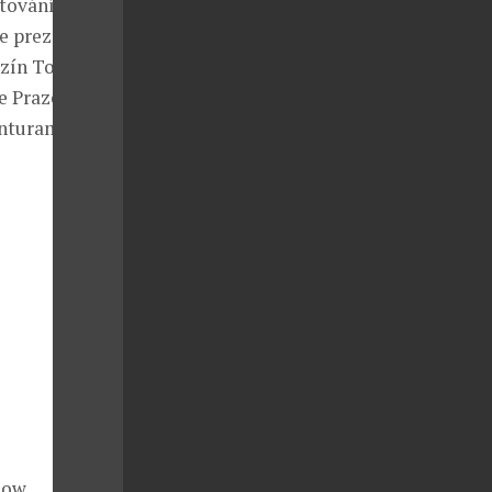
stováním,
e prezentují
zín Top Class.
e Praze být
turami, ale i
how