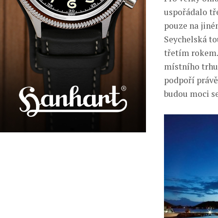
uspořádalo tř
pouze na jiné
Seychelská to
třetím rokem.
místního trhu
podpoří právě 
budou moci s