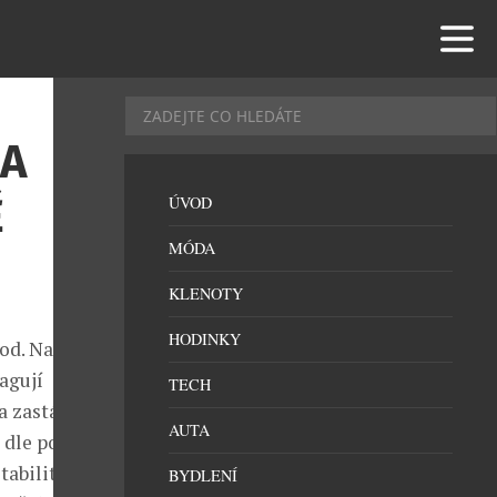
LA
Ě
ÚVOD
MÓDA
KLENOTY
HODINKY
od. Na tento
agují
TECH
a zastává
AUTA
e dle poměru
abilita a
BYDLENÍ