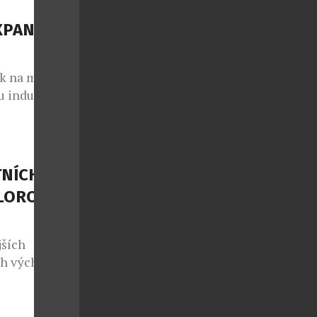
eroucí. Díky
ozorováním
XPANDUJE
 aniž byste
rk na motivy
 industriální
jektu zapojil
lypsy nezbylo
m pro rodiny,
neš, Daniel
TNÍCH
LOROČNÍ
jších
ch východní
neodolatelnou
 Se
ým lídrem v