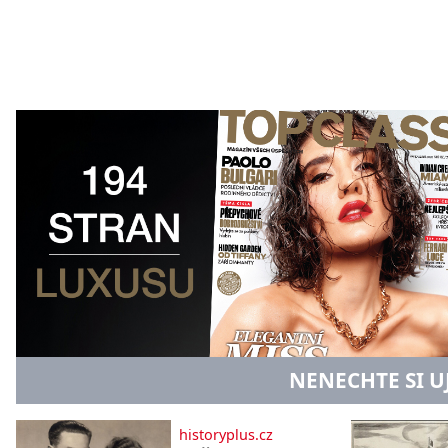
NENECHTE SI U
historyplus.cz