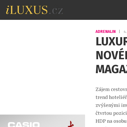
ADRENALIN
|
4
LUXU
NOVÉ
MAGA
Zájem cestovn
trend hoteliéř
zvýšenými inv
čtvrtou pozic
HDP na osobu 