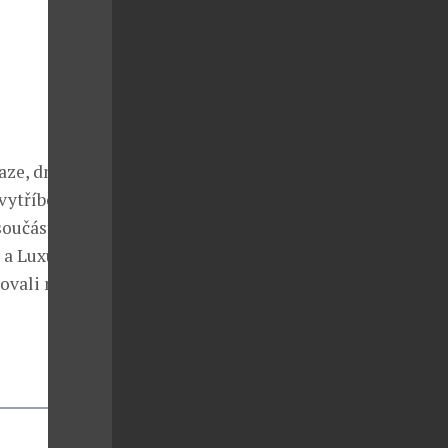
ze, dne 9.
 vytříbenou
součástí
 a Luxusní TO
ovali na: