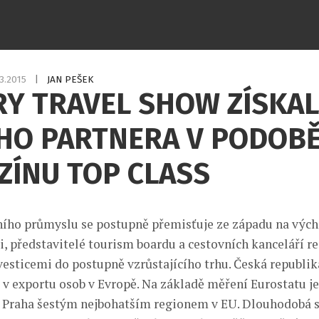
.3.2015
|
JAN PEŠEK
RY TRAVEL SHOW ZÍSKA
HO PARTNERA V PODOB
ZÍNU TOP CLASS
ího průmyslu se postupně přemisťuje ze západu na vých
i, představitelé tourism boardu a cestovních kanceláří re
esticemi do postupně vzrůstajícího trhu. Česká republik
i v exportu osob v Evropě. Na základě měření Eurostatu j
Praha šestým nejbohatším regionem v EU. Dlouhodobá st