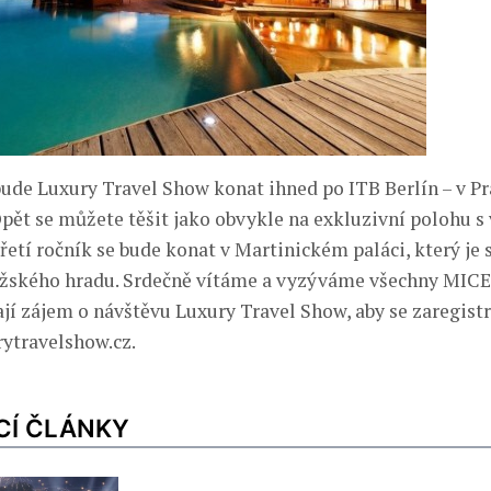
bude Luxury Travel Show konat ihned po ITB Berlín – v Pra
Opět se můžete těšit jako obvykle na exkluzivní polohu s
etí ročník se bude konat v Martinickém paláci, který je 
žského hradu. Srdečně vítáme a vyzýváme všechny MICE
jí zájem o návštěvu Luxury Travel Show, aby se zaregistr
ytravelshow.cz.
CÍ ČLÁNKY