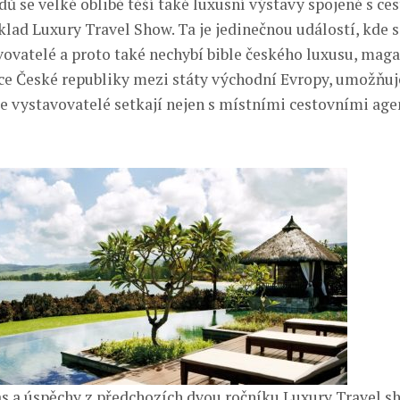
dů se velké oblibě těší také luxusní výstavy spojené s ce
klad Luxury Travel Show. Ta je jedinečnou událostí, kde s
vovatelé a proto také nechybí bible českého luxusu, maga
e České republiky mezi státy východní Evropy, umožňuj
e vystavovatelé setkají nejen s místními cestovními agen
as a úspěchy z předchozích dvou ročníku Luxury Travel s