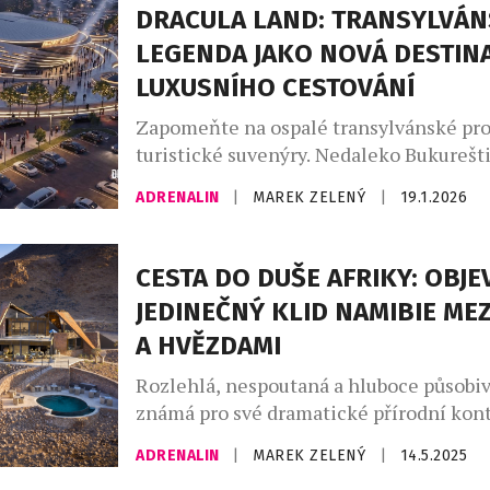
DRACULA LAND: TRANSYLVÁ
LEGENDA JAKO NOVÁ DESTIN
LUXUSNÍHO CESTOVÁNÍ
Zapomeňte na ospalé transylvánské pro
turistické suvenýry. Nedaleko Bukurešti
projekt, který má ambici změnit mapu 
ADRENALIN
|
MAREK ZELENÝ
|
19.1.2026
cestování v Evropě. Dracula Land, inves
hodnotě 1,2 miliardy dolarů, slibuje záž
dalece přesahuje hranice klasického z
CESTA DO DUŠE AFRIKY: OBJE
parku. Na ploše 160 hektarů vzniká pl
JEDINEČNÝ KLID NAMIBIE ME
„město zážitků“, kde se mýtus o Drákul
A HVĚZDAMI
s nejmodernějšími […]
Rozlehlá, nespoutaná a hluboce působi
známá pro své dramatické přírodní kont
nadpozemský klid, je opravdovou duší A
ADRENALIN
|
MAREK ZELENÝ
|
14.5.2025
oceánu přes duny a hory až po pouště, k