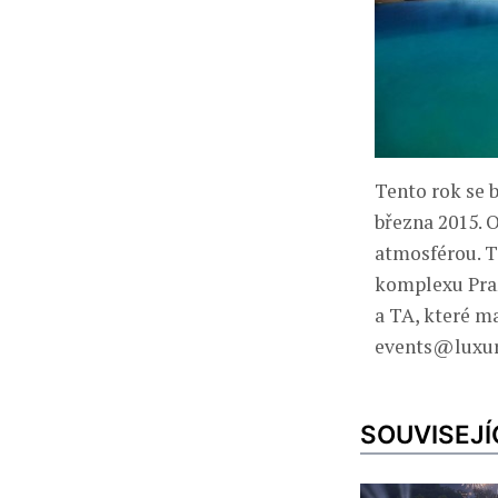
Tento rok se 
března 2015. 
atmosférou. Tř
komplexu Pra
a TA, které ma
events@luxur
SOUVISEJÍ