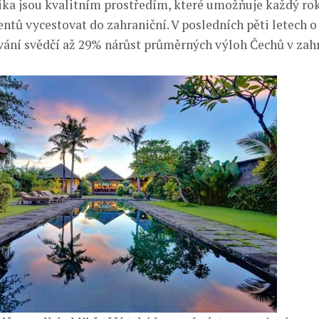
ka jsou kvalitním prostředím, které umožňuje každý ro
entů vycestovat do zahraniční. V posledních pěti letech 
ování svědčí až 29% nárůst průměrných výloh Čechů v zahr