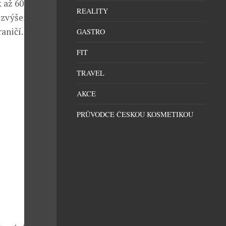
k až 60%
REALITY
o zvýšené
aničí.
GASTRO
FIT
TRAVEL
AKCE
PRŮVODCE ČESKOU KOSMETIKOU