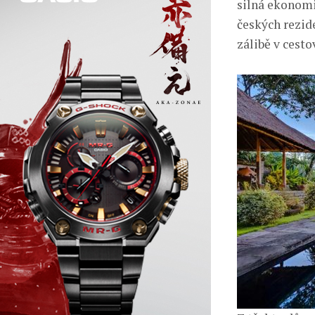
silná ekonomi
českých rezid
zálibě v cest