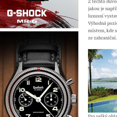
Z těchto důvo
jakou je napří
luxusní vysta
Výhodná pozic
místem, kde s
ze zahraniční.
Pro velký ohl