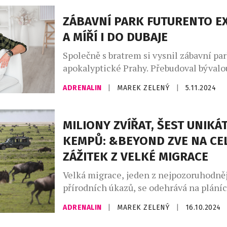
Namibie je stejně rozmanitá jako dechb
řídkému osídlení zde můžete strávit p
ZÁBAVNÍ PARK FUTURENTO E
krajiny při jejím projíždění celé hodiny,
A MÍŘÍ I DO DUBAJE
minuli jedinou vesnici nebo […]
Společně s bratrem si vysnil zábavní pa
apokalyptické Prahy. Přebudoval bývalou
halu ČKD a do slibně se vyvíjejícího pro
ADRENALIN
|
MAREK ZELENÝ
|
5.11.2024
celou rodinu. Pak přišel covid a z apoka
nic. Dnes je Futurento oblíbeným míste
firmy i školy. Jeho zakladeli jsou Jan Da
MILIONY ZVÍŘAT, ŠEST UNIKÁ
Martinek a Martin Daneš. Jan Daneš […]
KEMPŮ: &BEYOND ZVE NA CE
ZÁŽITEK Z VELKÉ MIGRACE
Velká migrace, jeden z nejpozoruhodně
přírodních úkazů, se odehrává na plání
Afriky po celý rok a činí z této oblasti 
ADRENALIN
|
MAREK ZELENÝ
|
16.10.2024
destinaci pro milovníky divoké přírody.
společností &Beyond, světově uznávan