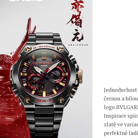
Jednoduchost a
černou a bílo
logo BVLGARI
Inspirace spi
zlatě ve vari
perfektně lad