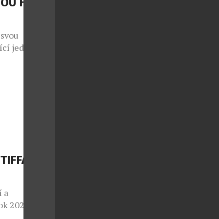
VOU HIGH
lativa?
 svou
ící jedinečné
mimořádný
ého domu.
ffany & Co.,
polu s
Book 2024:
jící škálu
 TIFFANY
í a
ok 2024:
trovské