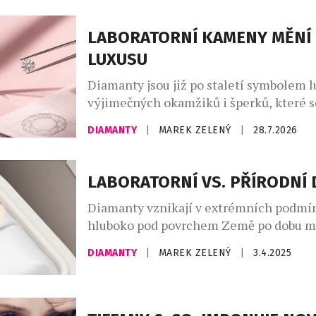
LABORATORNÍ KAMENY MĚNÍ 
LUXUSU
Diamanty jsou již po staletí symbolem l
výjimečných okamžiků i šperků, které s
generace na generaci. V posledních let
DIAMANTY
|
MAREK ZELENÝ
|
28.7.2026
přírodních diamantů výrazně prosazují 
diamanty vytvořené v laboratoři. Mají s
chemické, fyzikální i optické vlastnosti
LABORATORNÍ VS. PŘÍRODNÍ
však trvá místo miliard let pouhých něk
Diamanty vznikají v extrémních podmí
Za stejný rozpočet si tak zákazníci […]
hluboko pod povrchem Země po dobu mil
dnes je možné je vytvořit během několi
DIAMANTY
|
MAREK ZELENÝ
|
3.4.2025
laboratoři. Syntetické diamanty, tzv. la
prezentují jako revoluce ve šperkařství 
ekologičtější, etičtější a levnější altern
přírodním. Jsou ale skutečně takovou v