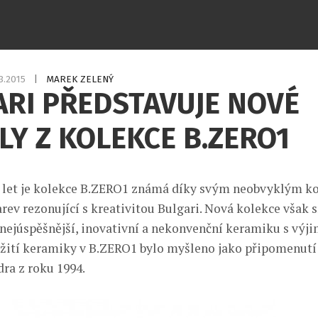
.3.2015
|
MAREK ZELENÝ
RI PŘEDSTAVUJE NOVÉ
Y Z KOLEKCE B.ZERO1
k let je kolekce B.ZERO1 známá díky svým neobvyklým 
rev rezonující s kreativitou Bulgari. Nová kolekce však s
nejúspěšnější, inovativní a nekonvenční keramiku s vý
žití keramiky v B.ZERO1 bylo myšleno jako připomenutí
ra z roku 1994.