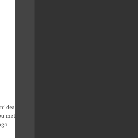
lní design
vou metaforou
ogo.