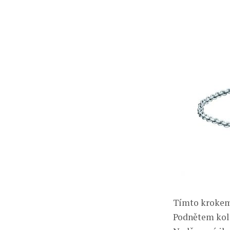
Tímto krokem 
Podnětem kole