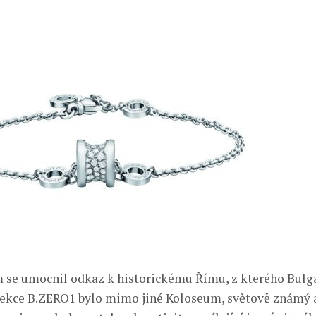
se umocnil odkaz k historickému Římu, z kterého Bulgar
kce B.ZERO1 bylo mimo jiné Koloseum, světově známý a