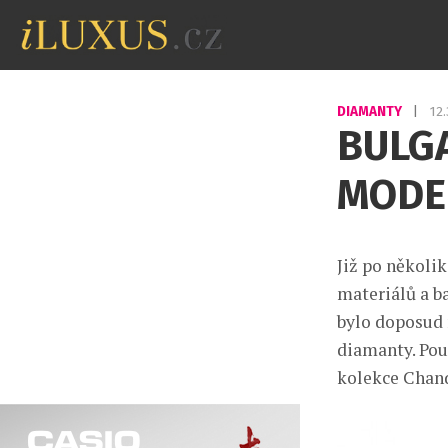
DIAMANTY
|
12
BULGA
MODEL
Již po několi
materiálů a ba
bylo doposud 
diamanty. Pou
kolekce Chand