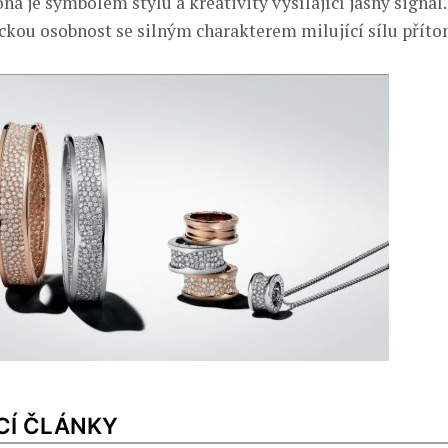
a je symbolem stylu a kreativity vysílající jasný signál
ckou osobnost se silným charakterem milující sílu příto
CÍ ČLÁNKY