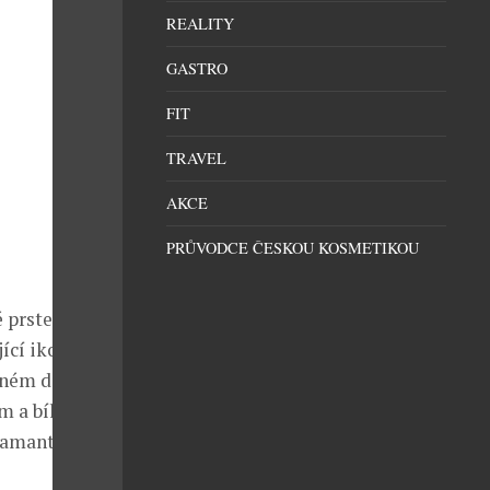
REALITY
GASTRO
FIT
TRAVEL
AKCE
PRŮVODCE ČESKOU KOSMETIKOU
é prsteny s
ící ikonické
jném designu.
m a bílém
iamantů, které