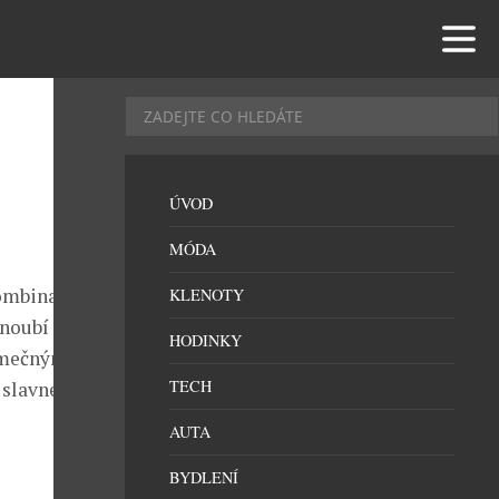
ÚVOD
MÓDA
kombinacím
KLENOTY
noubí to, co
HODINKY
jimečnými
TECH
 slavné
AUTA
BYDLENÍ