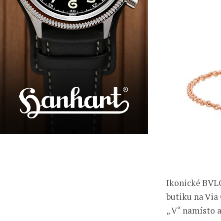
Ikonické BVLG
butiku na Via
„ V“ namísto a