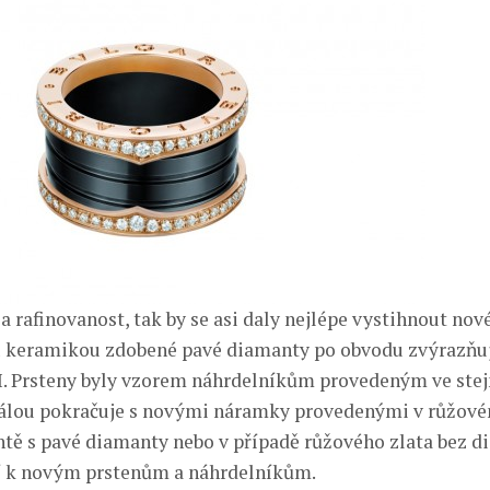
 rafinovanost, tak by se asi daly nejlépe vystihnout nov
u keramikou zdobené pavé diamanty po obvodu zvýrazňuj
. Prsteny byly vzorem náhrdelníkům provedeným ve ste
rálou pokračuje s novými náramky provedenými v růžové
antě s pavé diamanty nebo v případě růžového zlata bez d
í k novým prstenům a náhrdelníkům.