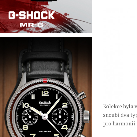
Kolekce byla 
snoubí dva ty
pro harmonii 