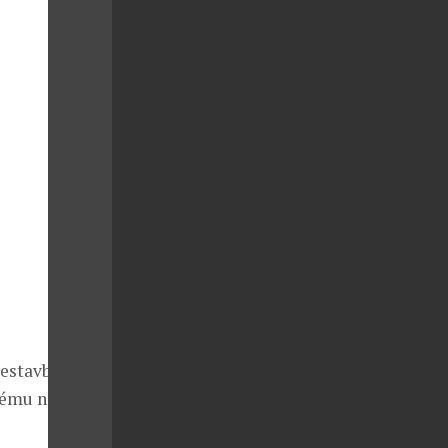
řestavby
kému nápisu s