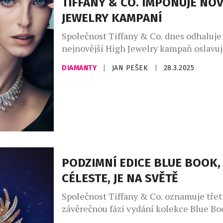
TIFFANY & CO. IMPONUJE NO
zákazníka? Splňují vůbec zmíněná super
JEWELRY KAMPANÍ
Odpověď […]
Společnost Tiffany & Co. dnes odhaluje
nejnovější High Jewelry kampaň oslavuj
šperkařské umění, historický odkaz a 
DIAMANTY
|
JAN PEŠEK
|
28.3.2025
řemeslný um legendárního klenotnick
Kampaň představuje ikonické návrhy Ti
včetně ikonické brože Bird on a Rock, s
ohromujícími kreacemi z kolekce Blue 
Tiffany Céleste. Kampaň ukazuje ohromu
diamantů a […]
PODZIMNÍ EDICE BLUE BOOK,
CÉLESTE, JE NA SVĚTĚ
Společnost Tiffany & Co. oznamuje třet
závěrečnou fázi vydání kolekce Blue Bo
Tiffany Céleste, která přináší nové mis