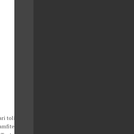
i tolik čerpá.
mfiteátr.