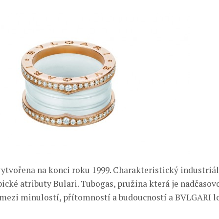
vytvořena na konci roku 1999. Charakteristický industriá
pické atributy Bulari. Tubogas, pružina která je nadčaso
mezi minulostí, přítomností a budoucností a BVLGARI l