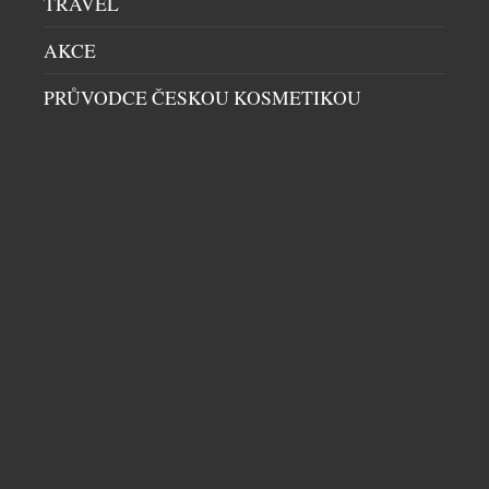
TRAVEL
AKCE
PRŮVODCE ČESKOU KOSMETIKOU
HEIDI KLUM SE STÁVÁ NOVOU TVÁŘÍ
S.OLIVER
DÁMSKÝ SVĚT
|
27.7.2026
Novou tváří módní značky s.Oliver se stává Heidi
Klum. Spojení s jednou z nejznámějších osobností
módního průmyslu upevňuje pozici značky v oblasti
dostupné ležérní módy a přináší svěží energii i na
český trh. V osobě supermodelky, podnikatelky a
ikony Heidi Klum získává s.Oliver jednu z
nejznámějších osobností světové módy. Heidi v sobě
DALŠÍ ČLÁNKY Z RUBRIKY ›
snoubí globální charisma […]