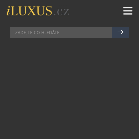
MÓDA
|
14.3.2015
|
JAN PEŠEK
BLAŽEK PŘEDVEDL, CO SE BUDE
NOSIT LETOS NA JAŘE A V LÉTĚ
Ve čtvrtek 12. března se v pražském clubu La
Fabrika uskutečnila módní přehlídka v rámci,
které byla představena zbrusu nová kolekce
jaro/léto 2015 pánského módního domu Blažek.
Večer, který se nesl ve velkolepém stylu, učaroval
nejednoho hosta netradičními prostory továrny,
které jsou ojedinělým spojením původní
průmyslové a současné architektury. Všechny
přítomné přivítal úvodním slovem sám zakladatel