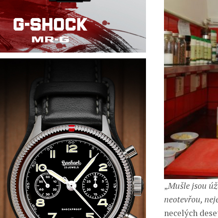
„
Mušle jsou úža
neotevřou, neje
necelých dese