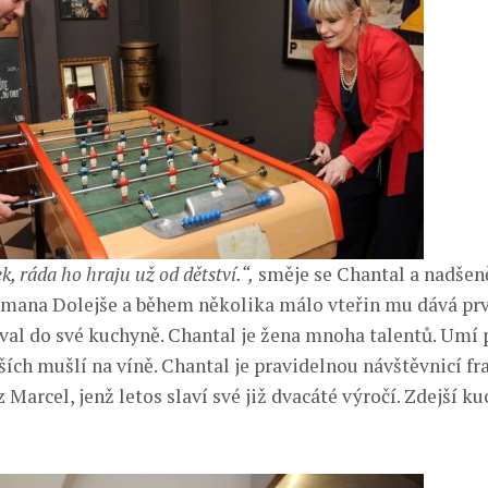
k, ráda ho hraju už od dětství.“,
směje se Chantal a nadšen
mana Dolejše a během několika málo vteřin mu dává prv
zval do své kuchyně. Chantal je žena mnoha talentů. Umí 
ších mušlí na víně. Chantal je pravidelnou návštěvnicí f
 Marcel, jenž letos slaví své již dvacáté výročí. Zdejší 