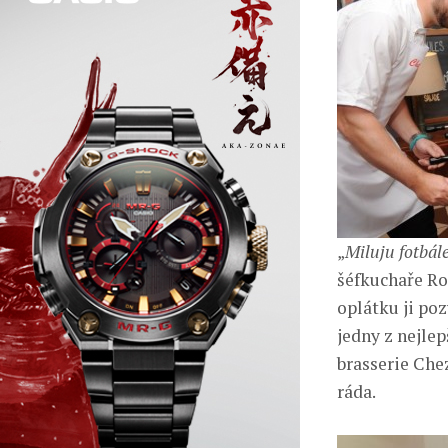
„
Miluju fotbále
šéfkuchaře Ro
oplátku ji po
jedny z nejlep
brasserie Chez
ráda.