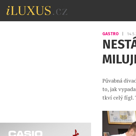
GASTRO
|
14.5
NEST
MILUJ
Půvabná divad
to, jak vypada
tkví celý fígl