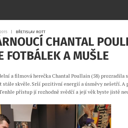
.2015
|
BŘETISLAV ROTT
ÁRNOUCÍ CHANTAL POUL
E FOTBÁLEK A MUŠLE
elní a filmová herečka Chantal Poullain (58) prozradila s
t stále skvěle. Srší pozitivní energií a úsměvy nešetří. A
. Tenhle přístup jí rozhodně svědčí a její věk byste jistě ne