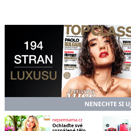
NENECHTE SI U
nejsemsama.cz
Ochlaďte své
rozpálené tělo