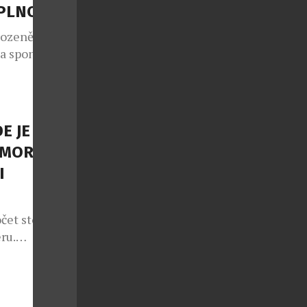
APLNO
rozeně jako
 a spontánní
lo také v
e sedmým
 v případě
nce druhé
E JE
ý každoročně
OMORNÍ
I
čet stolů,
ru.
své dveře v
dala přesně
ity vznikl
 formálního