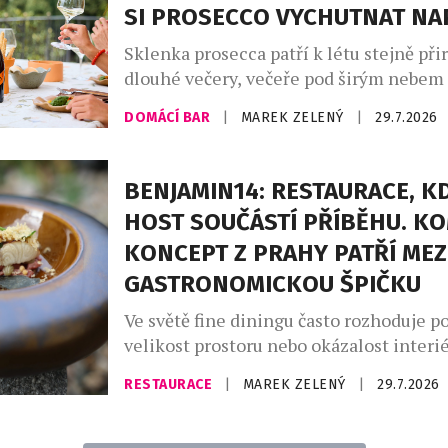
SI PROSECCO VYCHUTNAT N
restauraci PRU58, jeden v […]
Sklenka prosecca patří k létu stejně při
dlouhé večery, večeře pod širým nebem
setkání s přáteli. Své pevné místo si naš
DOMÁCÍ BAR
|
MAREK ZELENÝ
|
29.7.2026
našich skleničkách. Česká republika j
největším dovozcem prosecca na světě a
jemně perlivého frizzante jí patří doko
BENJAMIN14: RESTAURACE, KD
místo. Mezinárodní den prosecca, kter
HOST SOUČÁSTÍ PŘÍBĚHU. K
připadá na […]
KONCEPT Z PRAHY PATŘÍ MEZ
GASTRONOMICKOU ŠPIČKU
Ve světě fine diningu často rozhoduje po
velikost prostoru nebo okázalost interié
Restaurace Benjamin14, která otevřela 
RESTAURACE
|
MAREK ZELENÝ
|
29.7.2026
roce 2018 v pražských Vršovicích, se vy
opačnou cestou. Místo co největší kapac
prostor pro pouhých deset hostů. Místo