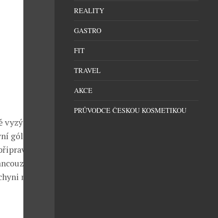
REALITY
GASTRO
FIT
TRAVEL
AKCE
PRŮVODCE ČESKOU KOSMETIKOU
ě vyzývá
ní gól. Na
připravit
rancouzské
kuchyni má moc