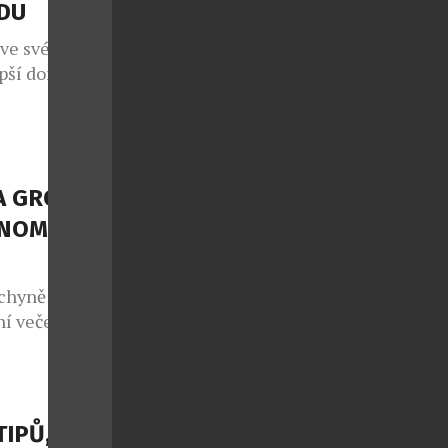
ÁDU
 ve svém již
epší domácí
em 1260
 i přesto, že
os koná již po
 projekt, jenž
A GROUP
NOMII S
chyně potká s
í večeře, ale
sty na cestu
 regiony.
NEFRIENDS
atických
TIPŮ, JAK
teční v