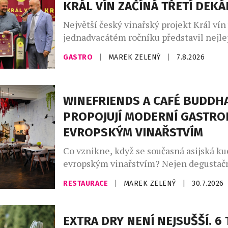
KRÁL VÍN ZAČÍNÁ TŘETÍ DEK
Největší český vinařský projekt Král vín
jednadvacátém ročníku představil nejl
vína. Ta vybírala odborná porota z celk
GASTRO
|
MAREK ZELENÝ
|
7.8.2026
vzorků od 157 vinařů. Král vín, který se –
doba je pro domácí vinaře nelehká – let
jednadvacáté, je největší český vinařský
WINEFRIENDS A CAFÉ BUDDH
si klade za […]
PROPOJUJÍ MODERNÍ GASTRO
EVROPSKÝM VINAŘSTVÍM
Co vznikne, když se současná asijská ku
evropským vinařstvím? Nejen degustačn
série výjimečných večerů, které zvou ho
RESTAURACE
|
MAREK ZELENÝ
|
30.7.2026
napříč kontinenty, chutěmi i vinařskými
Café Buddha Group ve spolupráci s WI
připravila na podzim 2026 sérii tří tem
EXTRA DRY NENÍ NEJSUŠŠÍ. 6 
degustačních večerů. Dva z nich se usku