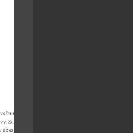
 vaření
vy. Za
y úžasně.