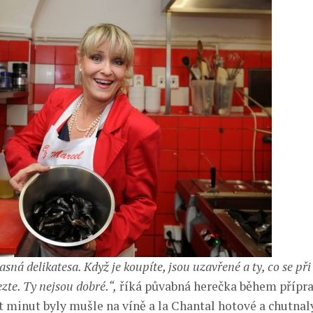
sná delikatesa. Když je koupíte, jsou uzavřené a ty, co se při
zte. Ty nejsou dobré.“,
říká půvabná herečka během přípra
t minut byly mušle na víně a la Chantal hotové a chutnal