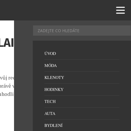
LAIN
ÚVOD
MÓDA
vůj recept na
KLENOTY
 právě v tom
HODINKY
uhodli.
TECH
AUTA
BYDLENÍ