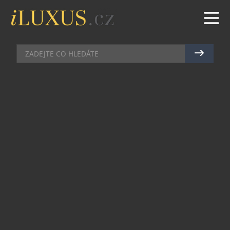
KOSMETIKA
|
4.9.2015
|
LUCIE ROHLÍKOVÁ
CHARISMA A VÝJIMEČNOST –
DVĚ VONNÉ PODZIMNÍ ZBRANĚ
PRAVÉHO MUŽE
Opravdový muž je galantní. Opravdový muž je
elegantní. Opravdový muž voní. Bohatý muž navíc
může utrácet stále za nové a nové věci. Proč se
tedy nerozmazlit hned dvěma luxusními vůněmi
podzimu?