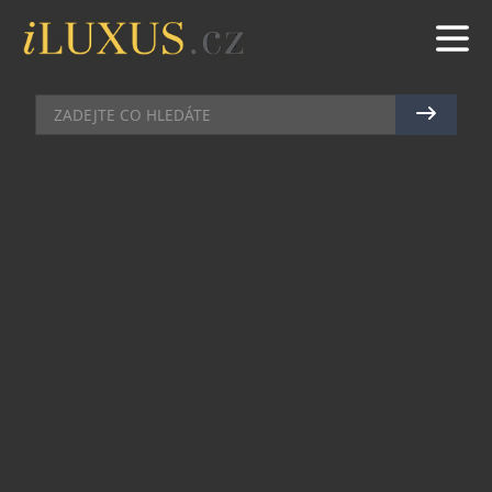
BYDLENÍ
|
11.9.2015
|
BŘETISLAV ROTT
PRVNÍ SÍŤOVĚ PROPOJENÁ
PRAČKA NA SVĚTĚ A DALŠÍ
HIGH-TECH PRVKY U
SPOTŘEBIČŮ MIELE
Pračka automaticky prostřednictvím telefonu
připomene, že dochází prací prostředek. Varné
desky s novým senzorem zajistí, aby se na pánvi
již nic nepřipálilo. A kávovar nyní nabízí nejen
přípravu 16 různých druhů kávy, ale automaticky
se také odvápňuje. Tyto a další technické novinky
odhalila společnost Miele na veletrhu IFA 2015.