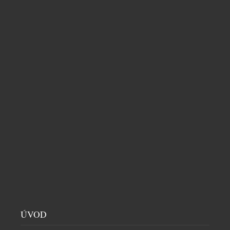
ÚVOD
LUXUSNÍ ZNAČKA MARC CAIN V PRAZE –