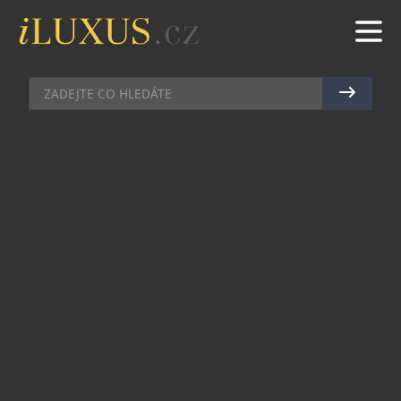
DÁMSKÝ SVĚT
|
18.9.2015
|
MAREK ZELENÝ
DALŠÍ NOVINKA Z ITALSKÉ
DÍLNY FULLSPOT OD ZÁŘÍ V
PRODEJI