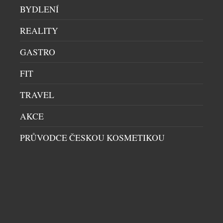
nedílnou součástí života tohoto prestižního
BYDLENÍ
střediska. Spojení nevzniklo pouze z
REALITY
marketingových důvodů. Audi i Madonna […]
GASTRO
FIT
TRAVEL
AKCE
PRŮVODCE ČESKOU KOSMETIKOU
VANQUISH 25: POCTA VRCHOLU
AUTOMOBILOVÉ KONSTRUKCE
AUTA
|
22.7.2026
Čtvrt století po své premiéře dnes Aston Martin
odhaluje limitovanou edici Vanquish 25: exkluzivní