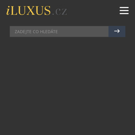
AUTA
|
24.11.2015
|
JAN PEŠEK
JAROSLAV SVĚCENÝ JE I NADÁLE
VĚRNÝ ZNAČCE DS
Přední český houslový virtuos Jaroslav Svěcený
bude i nadále využívat ke svým cestám po České
republice i zahraničí automobil DS 5. Poté, co po
dvou letech vrátil bílý vůz DS 5, bude
v následujícím období k vidění za volantem
modelu DS 5 2.0 BlueHDI v mimořádně elegantní
barvě Modrá Encre. Pro Jaroslava Svěceného je to
v pořadí již čtvrtý vůz DS 5, který má díky
spolupráci s tuzemským importérem k dispozici.