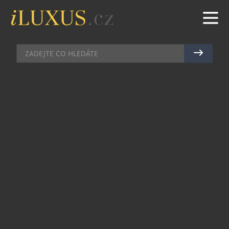
DEGUSTACE
|
8.1.2016
|
JAN PEŠEK
TIP NA KONEC LEDNA OD MIRKA
KALINY
Zimní měsíce jsou nejlepší sezónou pro ryby a
mořské plody ze severní Evropy. Prvotřídní
produkty z bretaňských a normandských přístavů
v podání uznávaného šéfkuchaře Mirka Kaliny
budou k ochutnání 26. ledna od 19:00 v oblíbené
pražské gourmet restauraci Kalina Cuisine &
Vins. Jak je v Kalině tradicí, delikátní pokrmy
harmonicky doplní pečlivě vybraná vína –
tentokrát ze Sancerre a Chablis.