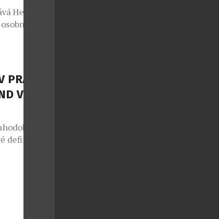
ává Heidi
 osobností
ky v oblasti
ergii i na
katelky a
 z
V PRAZE –
Heidi v sobě
ND V
uhodobě patří
é definují
mbinací
teriálů a
é oslovují
ním luxusu,
 skvěle
randu David