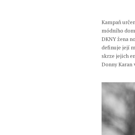
Kampaň určená
módního domu
DKNY žena nos
definuje její 
skrze jejich 
Donny Karan