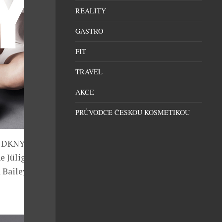
REALITY
GASTRO
FIT
TRAVEL
AKCE
PRŮVODCE ČESKOU KOSMETIKOU
u DKNY ženu“,
 Jüliger,
a Baileyliho tu