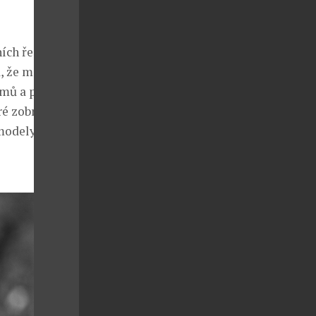
ích ředitelů
, že moderní
jmů a přesně
ré zobrazuje
 modely od