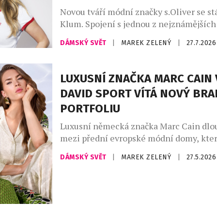
Novou tváří módní značky s.Oliver se st
Klum. Spojení s jednou z nejznámějších
módního průmyslu upevňuje pozici znač
DÁMSKÝ SVĚT
|
MAREK ZELENÝ
|
27.7.2026
dostupné ležérní módy a přináší svěží en
český trh. V osobě supermodelky, podni
ikony Heidi Klum získává s.Oliver jednu
LUXUSNÍ ZNAČKA MARC CAIN 
nejznámějších osobností světové módy. 
DAVID SPORT VÍTÁ NOVÝ BRA
snoubí globální charisma […]
PORTFOLIU
Luxusní německá značka Marc Cain dlo
mezi přední evropské módní domy, kter
současnou podobu ženské elegance. Ko
DÁMSKÝ SVĚT
|
MAREK ZELENÝ
|
27.5.2026
precizního zpracování, inovativních ma
smyslu pro detail, vytváří kolekce, kter
sebevědomé ženy po celém světě. Spoje
kvality a moderní ženskosti, Marc Cain
zapadá do konceptu prémiového multib