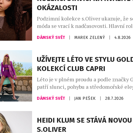
OKÁZALOSTI
Podzimní kolekce s.Oliver ukazuje, že 
móda se vrací k nadčasovosti. Hlavní rol
promyšlený kapsulový šatník, v němž d
DÁMSKÝ SVĚT
|
MAREK ZELENÝ
|
4.8.2026
hřejivé odstíny kávy – od mocha mouss
až po espresso a smetanovou. Celek do
indigo denim, jenž propojuje přírodní m
UŽÍVEJTE LÉTO VE STYLU GO
městskou elegancí. Charakter kolekce v
KOLEKCÍ CLUB CAPRI
uvolněné siluety, široké kalhoty, lehce 
Léto je v plném proudu a podle značky 
patří slunci, pohybu a středomořské ele
Kolekce Club Capri vás přenese na legen
DÁMSKÝ SVĚT
|
JAN PEŠEK
|
28.7.2026
ostrov, s jeho uvolněnou atmosférou a
luxusem, který Capri už po desetiletí s
kolekci najdete stylové modely na tenis,
HEIDI KLUM SE STÁVÁ NOVOU
pilates, fitness, stejně jako luxusní plav
S.OLIVER
resortwear – […]