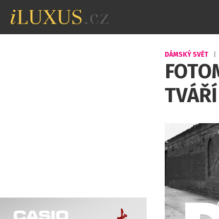
DÁMSKÝ SVĚT
|
FOTO
TVÁŘÍ