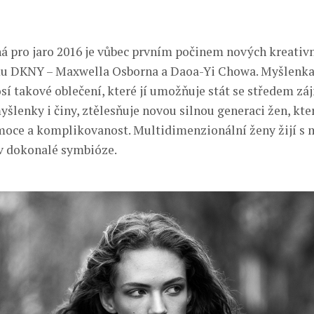
 pro jaro 2016 je vůbec prvním počinem nových kreativn
 DKNY – Maxwella Osborna a Daoa-Yi Chowa. Myšlenka
í takové oblečení, které jí umožňuje stát se středem zá
myšlenky i činy, ztělesňuje novou silnou generaci žen, kte
emoce a komplikovanost. Multidimenzionální ženy žijí s
v dokonalé symbióze.