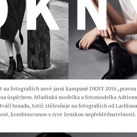
t na fotografiích nové jarní kampaně DKNY 2016 „pravo
na úspěchem. Mladinká modelka a fotomodelka Adrienne
 tváří brandu, totiž ztělesňuje na fotografiích od Lachlan
ost, kombinovanou s ryze ženskou nepřehlédnutelností.