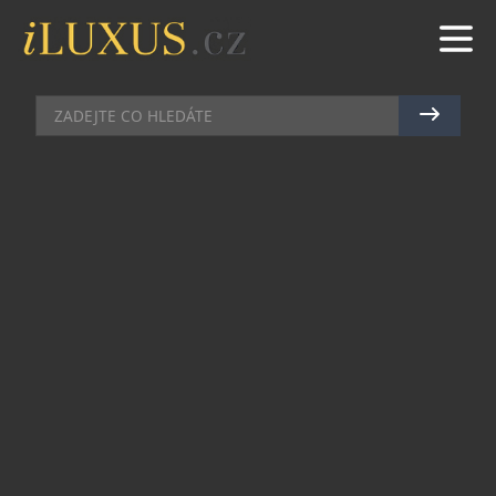
DÁMSKÝ SVĚT
|
19.1.2016
|
BŘETISLAV ROTT
KOLEKCE BOGNER JARO/LÉTO
2016
Seznamte se s novou kolekcí německé značky
Bogner – Jaro/Léto 2016. Kolekce je rozdělena do
několika samostatných linií, a to: Sônia Bogner,
Bogner Woman, Bogner Man, Bogner Fire+Ice,
Bogner Sport a Bogner Après Sport. Precizní
zpracování, funkční detaily a kvalitní materiály.
Kolekce má dynamický vzhled s elegantním,
sportovním nádechem. Perfektní a čistý design z
ní činí ideální volbou pro aktivní ženy a muže,