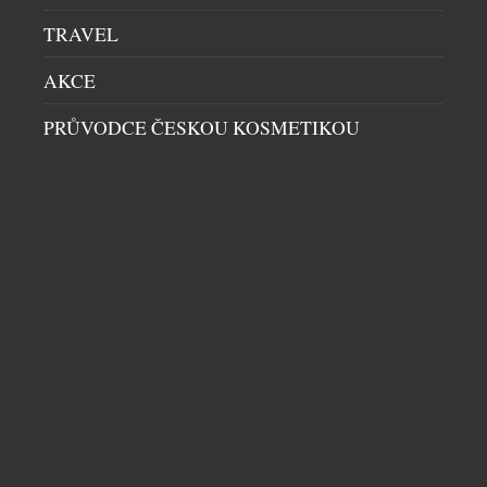
TRAVEL
AKCE
PRŮVODCE ČESKOU KOSMETIKOU
CHAMPAGNE JAKO ŽIVOTNÍ STYL: V PRAZE
VZNIKLO MÍSTO, KTERÉ MĚNÍ POHLED NA
BUBLINKY
BARY
|
7.5.2026
Praha získala podnik, který na domácí
gastronomické scéně dosud chyběl. V samém srdci
metropole vznikl první Champagne bar v České
republice – prostor zasvěcený výhradně vínům z
oblasti Champagne. Bez kompromisů, bez
alternativ a bez snahy zalíbit se všem. Jen
šampaňské v celé své šíři, hloubce a kultuře. Na
DALŠÍ ČLÁNKY Z RUBRIKY ›
první pohled může jít o další […]