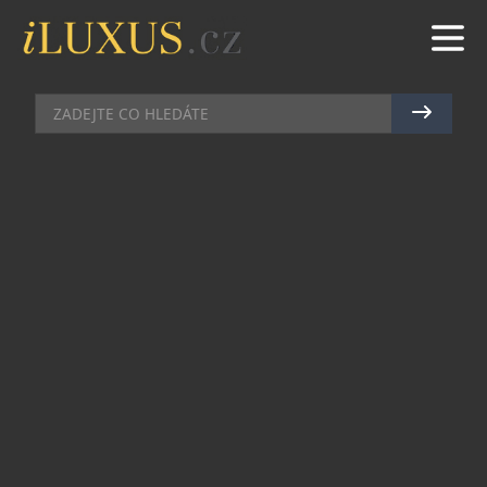
BARY
|
23.2.2016
|
LUCIE ROHLÍKOVÁ
HEAD BARMAN PAŘÍŽSKÉHO
BUDDHA-BARU MATTHIAS
GIROUDA NA SKOK V PRAZE…
Od úterý 23.2. do neděle 28.2. budou mít
návštěvníci pražského Buddha Bar Restaurantu v
Jakubského ulici možnost obdivovat barmanské
umění head barmana Pařížana Matthiase
Girouda.
Každý večer představí Matthias nové koktejly,
které si připravil speciálně pro Prahu – s vlastní