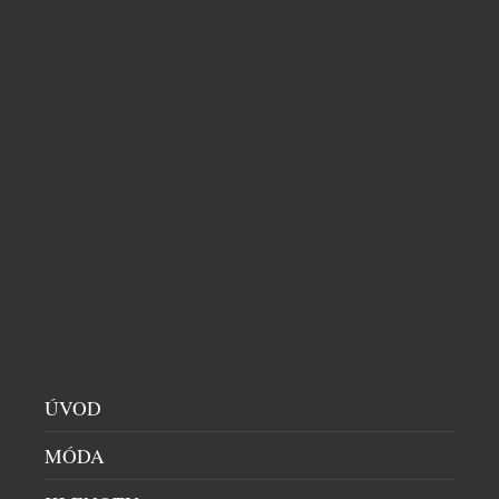
LETNÍ BUBLINKY: OSVĚŽENÍ, KTERÉ PATŘÍ NA
ÚVOD
LED
DOMÁCÍ BAR
|
30.6.2026
MÓDA
Léto propuklo v celé své síle a ním přichází chuť na