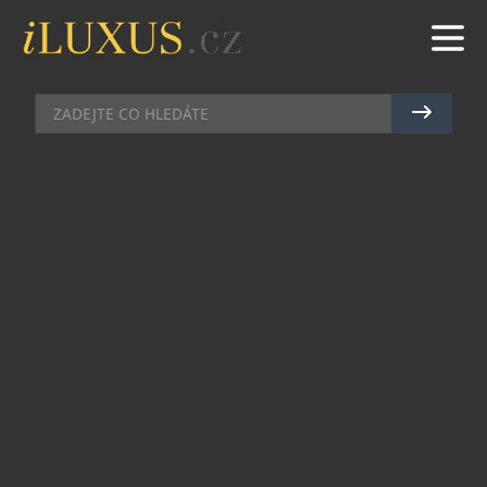
DOMÁCÍ BAR
|
21.4.2016
|
JAN PEŠEK
DJ ROXTAR SPOJIL SVÉ JMÉNO S
LEGENDÁRNÍ VODKOU
STOLICHNAYA
Jeden z nejvyhledávanějších českých tanečních
umělců dneška DJ Roxtar spojil své jméno
s legendární ruskou vodkou Stolichnaya. „
Stoli
vodka je celosvětově spojena s taneční muzikou a ani u
nás to nebude výjimka. Jsem rád, že se ambasadorovi
vodky Tomášovi Víchovi podařilo spojit s tak
významnou osobností české taneční scény jako je
právě Roxtar
,“ říká Alexander Suja, marketingový