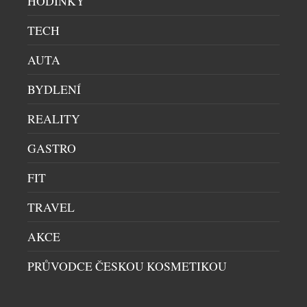
HODINKY
ATELIÉRU CHRONOSHOP
TECH
HODINKY
|
30.7.2026
Na některé návraty se čeká dlouhá desetiletí. Přesně
AUTA
takový je příběh švýcarské značky Sicura, jejíž
jméno se po 47 letech znovu objevuje na číselnících
BYDLENÍ
mechanických hodinek. Pro sběratele je to událost,
REALITY
která přesahuje běžné uvedení nového modelu.
Sicura totiž nikdy nebyla obyčejnou hodinářskou
GASTRO
značkou – byla symbolem odvahy experimentovat a
hledat technická řešení, která předběhla […]
FIT
TRAVEL
AKCE
PRŮVODCE ČESKOU KOSMETIKOU