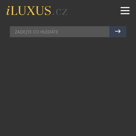
HODINKY
|
15.6.2016
|
JAN LIDMAŇSKÝ
NA VLNĚ PROGRESU: SEIKO
ASTRON
Japonská kreativita a invence dosáhla další
úrovně. Značce Seiko se podařilo představit
novou generaci strojků využívající unikátní
technologií GPS Solar. Ta poprvé spatřilo světlo
světa v roce 2012 a od té doby nepřestává
překvapovat svou přesností a spolehlivostí.