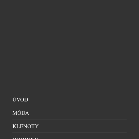
organizací FORCE BLUE. Výsledkem jsou výjimečné
hodinky, za jejichž vznikem stojí elitní vojenští
potápěči, kteří dnes místo bojových operací
zachraňují mořský život. Nové oficiální hodinky
Luminox FORCE BLUE byly od začátku do konce
formovány přímými podněty vysloužilých členů
Navy SEALs a potápěčů ze speciálních jednotek.
Jsou určeny pro muže, […]
ÚVOD
MÓDA
KLENOTY
VZKŘÍŠENÁ SICURA EXKLUZIVNĚ V NABÍDCE