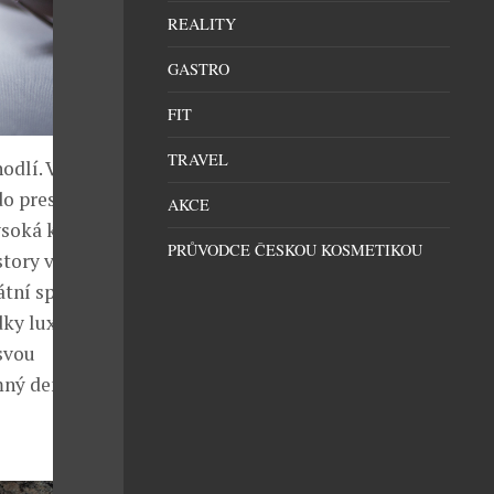
REALITY
GASTRO
FIT
TRAVEL
odlí. V
o prestižní
AKCE
ysoká kvalita
PRŮVODCE ČESKOU KOSMETIKOU
tory v centru
tní spa.
dky luxusní
svou
mný den začíná