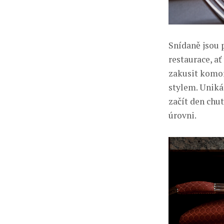
Snídaně jsou 
restaurace, ať
zakusit komo
stylem. Uniká
začít den chu
úrovni.