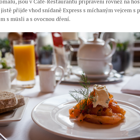
omalu, jsou v Café-Restaurantu připraveni rovněž na host
 jistě přijde vhod snídaně Express s míchaným vejcem s 
m s müsli a s ovocnou dření.