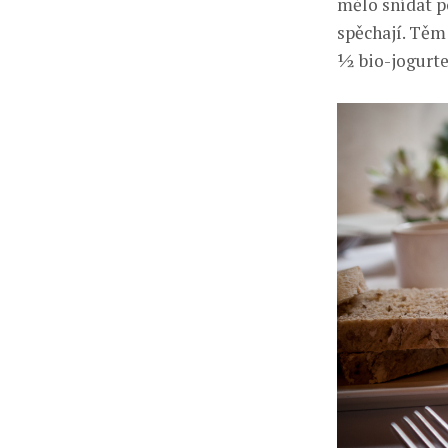
mělo snídat p
spěchají. Těm
½ bio-jogurte