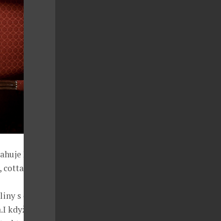
sahuje Bio
 cottage,
bliny s černým
I když by se