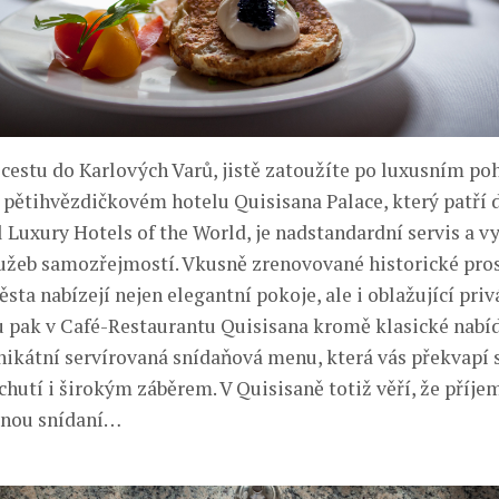
cestu do Karlových Varů, jistě zatoužíte po luxusním poh
pětihvězdičkovém hotelu Quisisana Palace, který patří d
 Luxury Hotels of the World, je nadstandardní servis a v
užeb samozřejmostí. Vkusně zrenovované historické pros
ta nabízejí nejen elegantní pokoje, ale i oblažující privá
 pak v Café-Restaurantu Quisisana kromě klasické nabí
unikátní servírovaná snídaňová menu, která vás překvapí 
chutí i širokým záběrem. V Quisisaně totiž věří, že příje
čnou snídaní…