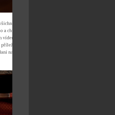
všichni hosté
o a chtějí
ým vídeňským
příležitost
dani na