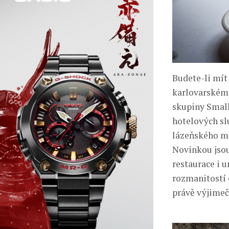
Budete-li mít 
karlovarském 
skupiny Small
hotelových sl
lázeňského měs
Novinkou jsou
restaurace i 
rozmanitostí 
právě výjime