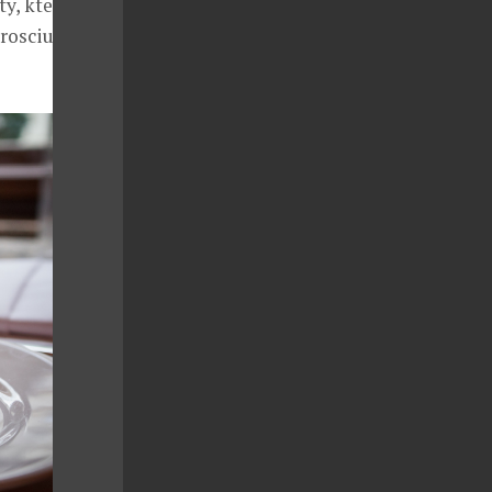
y, kteří
prosciuttem,