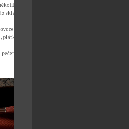
několika
o skla,
 ovoce s
, plátků
 s pečenými