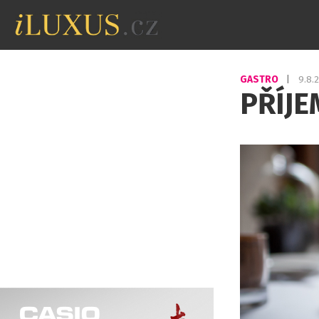
GASTRO
|
9.8.
PŘÍJE