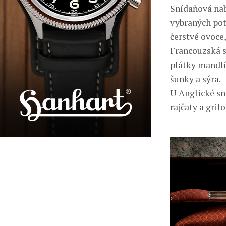
Snídaňová nab
vybraných pot
čerstvé ovoce,
Francouzská s
plátky mandlí
šunky a sýra.
U Anglické sn
rajčaty a gri