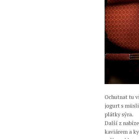
Ochutnat tu v
jogurt s müsli
plátky sýra.
Další z nabíze
kaviárem a ky