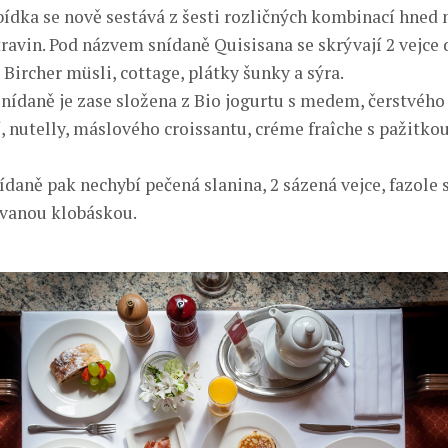
ídka se nově sestává z šesti rozličných kombinací hned 
ravin. Pod názvem snídaně Quisisana se skrývají 2 vejce d
 Bircher müsli, cottage, plátky šunky a sýra.
nídaně je zase složena z Bio jogurtu s medem, čerstvého
, nutelly, máslového croissantu, créme fraîche s pažitkou
ídaně pak nechybí pečená slanina, 2 sázená vejce, fazole
lovanou klobáskou.