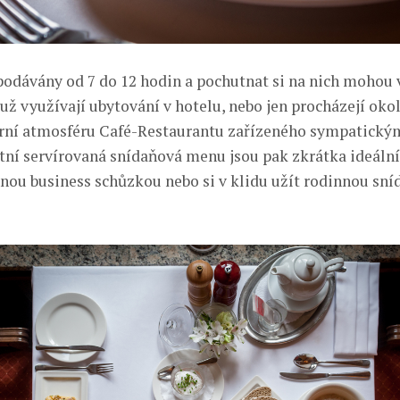
podávány od 7 do 12 hodin a pochutnat si na nich mohou 
 už využívají ubytování v hotelu, nebo jen procházejí okol
rní atmosféru Café-Restaurantu zařízeného sympatick
tní servírovaná snídaňová menu jsou pak zkrátka ideální 
tnou business schůzkou nebo si v klidu užít rodinnou sní