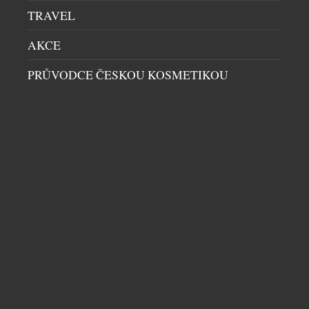
TRAVEL
AKCE
PRŮVODCE ČESKOU KOSMETIKOU
UŽÍVEJTE LÉTO VE STYLU GOLDBERGH S
KOLEKCÍ CLUB CAPRI
DÁMSKÝ SVĚT
|
28.7.2026
Léto je v plném proudu a podle značky Goldbergh
patří slunci, pohybu a středomořské eleganci.
Kolekce Club Capri vás přenese na legendární
italský ostrov, s jeho uvolněnou atmosférou a
nenuceným luxusem, který Capri už po desetiletí