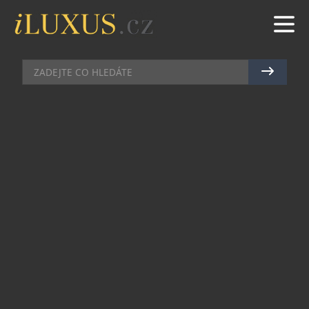
DÁMSKÝ SVĚT
|
9.8.2016
|
BŘETISLAV ROTT
KOLEKCE BOGNER
PODZIM/ZIMA 2016
Německá značka Bogner představuje novou
kolekci pro podzim/zimu 2016, charakteristickou
využitím příjemných a vysoce kvalitních
materiálů, moderních střihů a klasických i méně
tradičních barevných kombinací. Pět linií (Bogner
Woman, Sônia Bogner, Bogner Man, Bogner
Fire+Ice a Bogner Sport), do nichž je elegantně
sportovní móda rozdělena, představuje vše a ještě
víc, co každá aktivní žena a muž od oblečení