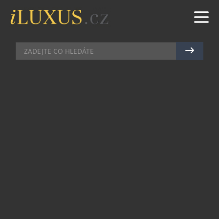
AUTA
|
10.8.2016
|
JAN PEŠEK
AUTOMOBILOVÁ HISTORIE OPĚT
ZAMÍŘÍ V SRPNU DO KUTNÉ
HORY
V kouzelných kulisách středověkého města Kutná
Hora se o víkendu 20. – 21. srpna odehraje
Srpnové hodování a VIII. Veteran Rallye Kutná
Hora 2016. Samotné město i okolní obce se
předposlední prázdninový víkend zaplní
nádhernými vozy vyrobenými do roku 1940 a
jejich posádkami oblečenými do dobových
kostýmů. Záštitu nad rallye převzalo Národní