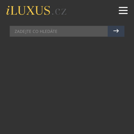
DÁMSKÝ SVĚT
|
16.8.2016
|
BŘETISLAV ROTT
BOGNER WOMAN PODZIM/ZIMA
2016
Nová kolekce Bogner Woman Podzim/Zima je
inspirována podzimními krásami města New
York. Linie v sobě kombinuje něžný ženský styl,
přírodní modernu, diskrétní luxus a americké
prvky sportovního oblečení, které lze nalézt
napříč celou kolekcí. Více než kdy jindy byl při
tvorbě jednotlivých kousků kladen důraz na
řemeslné zpracování a maximální kvalitu a její
udržitelnost.