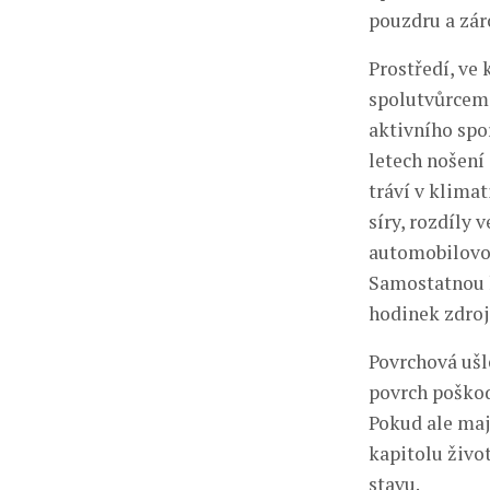
pouzdru a záro
Prostředí, ve 
spolutvůrcem 
aktivního spo
letech nošení
tráví v klima
síry, rozdíly 
automobilovou
Samostatnou k
hodinek zdro
Povrchová ušl
povrch poškod
Pokud ale maj
kapitolu živo
stavu.