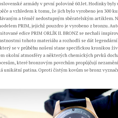
oslovenské armády v první polovině 60.let. Hodinky byly 
ěče a vzhledem k tomu, že jich bylo vyrobeno jen 300 ku
dávaným a téměř nedostupným sběratelským artiklem. 
odelem PRIM, jejichž pouzdro je vyrobeno z bronzu. Aut
mitované edice PRIM ORLÍK II. BRONZ se nechali inspiro
astnostmi tohoto materiálu a rozhodli se dát legendár
 který se v průběhu nošení stane specifickou kronikou ži
vem okolní atmosféry a některých chemických prvků doch
ocesům, které bronzovým povrchům propůjčují nezaměni
ká unikátní patina. Oproti čistým kovům se bronz vyznaču