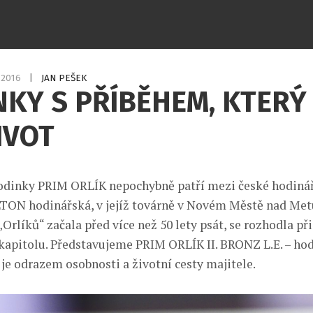
0.2016
|
JAN PEŠEK
KY S PŘÍBĚHEM, KTERÝ 
IVOT
dinky PRIM ORLÍK nepochybně patří mezi české hodinář
TON hodinářská, v jejíž továrně v Novém Městě nad Metuj
Orlíků“ začala před více než 50 lety psát, se rozhodla př
 kapitolu. Představujeme PRIM ORLÍK II. BRONZ L.E. – hodi
 je odrazem osobnosti a životní cesty majitele.