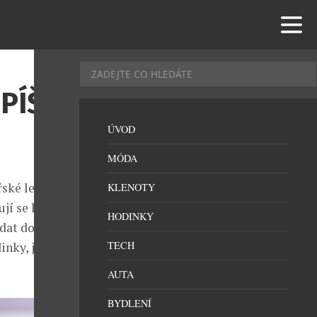
PÍŠE
ÚVOD
MÓDA
ské legendy.
KLENOTY
í se historie
HODINKY
idat do
TECH
nky, jejichž
AUTA
BYDLENÍ