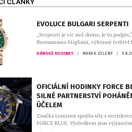
CÍ ČLÁNKY
EVOLUCE BULGARI SERPENTI
„Serpenti je víc než ikona; je to podpis,“
Buonamassa Stigliani, výkonný ředitel 
produktů Bvlgari. Had se svým mýtick
DÁMSKÉ HODINKY
|
MAREK ZELENÝ
|
5.8.
dlouhodobě fascinuje klenotnický dům,
vychází z řecko-římského umění a kultu
silné pouto otevřelo nekonečný prostor 
Ikona Serpenti, původně inspirovaná ve
římských šperků, které nosila Kleopatra
OFICIÁLNÍ HODINKY FORCE B
znovu proměňuje […]
SILNÉ PARTNERSTVÍ POHÁNĚ
ÚČELEM
Značka Luminox spojila síly s neziskov
FORCE BLUE. Výsledkem jsou výjimečné
jejichž vznikem stojí elitní vojenští pot