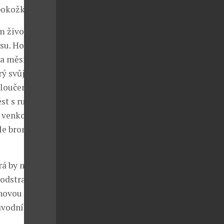
 pokožkou.
em života
asu. Hodinky
a měsících a
ý svůj čas
 sloučeninami
ěst s rušnou
 venkovu.
ele bronzových
erá by mohla
 odstraňovat.
 novou
původního