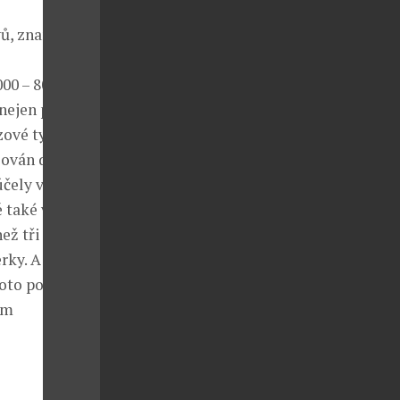
vů, znamenal v
00 – 800 lety
nejen pro
zové tyčinky,
azován dalšími
účely ve
 také v
ž tři tisíce
rky. A právě
hoto pohledu
ím