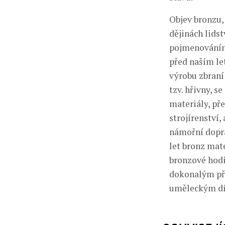
Objev bronzu,
dějinách lids
pojmenováním 
před naším le
výrobu zbraní
tzv. hřivny, s
materiály, př
strojírenství
námořní dopra
let bronz mat
bronzové hodi
dokonalým př
uměleckým díl