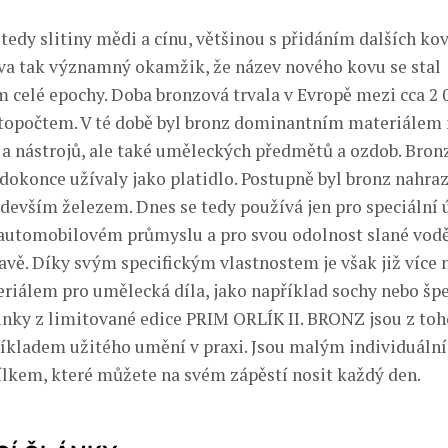
 tedy slitiny mědi a cínu, většinou s přidáním dalších ko
tva tak významný okamžik, že název nového kovu se stal
celé epochy. Doba bronzová trvala v Evropě mezi cca 2 0
topočtem. V té době byl bronz dominantním materiálem 
 a nástrojů, ale také uměleckých předmětů a ozdob. Bron
e dokonce užívaly jako platidlo. Postupně byl bronz nahr
edevším železem. Dnes se tedy používá jen pro speciální 
, automobilovém průmyslu a pro svou odolnost slané vodě
vě. Díky svým specifickým vlastnostem je však již více ne
eriálem pro umělecká díla, jako například sochy nebo špe
nky z limitované edice PRIM ORLÍK II. BRONZ jsou z to
íkladem užitého umění v praxi. Jsou malým individuáln
kem, které můžete na svém zápěstí nosit každý den.