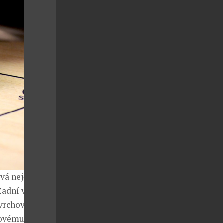
á nejčastěji.
Zadní víko a
ovrchovou
zovému