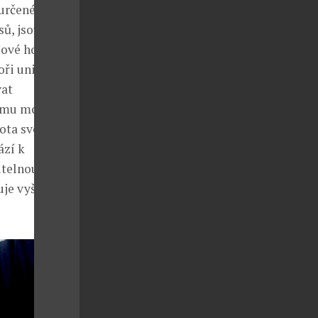
určené pro
sů, jsou
Nové hodinky
oři unikátní
vat
nímu modelu
vota svého
ází k
telnou škálu
je vyšší