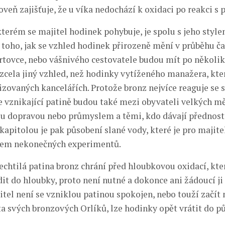
veň zajišťuje, že u víka nedochází k oxidaci po reakci s
kterém se majitel hodinek pohybuje, je spolu s jeho styl
toho, jak se vzhled hodinek přirozeně mění v průběhu č
rtovce, nebo vášnivého cestovatele budou mít po několik
 zcela jiný vzhled, než hodinky vytíženého manažera, kter
tizovaných kancelářích. Protože bronz nejvíce reaguje se
ve vznikající patině budou také mezi obyvateli velkých m
 dopravou nebo průmyslem a těmi, kdo dávají přednost
apitolou je pak působení slané vody, které je pro majit
jem nekonečných experimentů.
echtilá patina bronz chrání před hloubkovou oxidací, kt
it do hloubky, proto není nutné a dokonce ani žádoucí ji
itel není se vzniklou patinou spokojen, nebo touží začít
ta svých bronzových Orlíků, lze hodinky opět vrátit do 