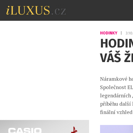
HODINKY
|
3.1
HODIN
VÁŠ Ž
Náramkové ho
Společnost EL
legendárních „
příběhu další
finální vzhled