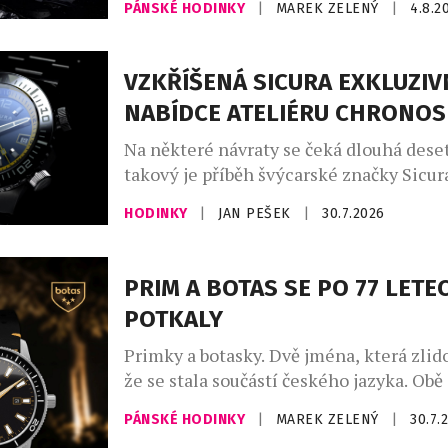
PÁNSKÉ HODINKY
|
MAREK ZELENÝ
|
4.8.2
dnes místo bojových operací zachraňuj
život. Nové oficiální hodinky Luminox
byly od začátku do konce formovány př
VZKŘÍŠENÁ SICURA EXKLUZIV
podněty vysloužilých členů Navy SEALs
NABÍDCE ATELIÉRU CHRONO
ze speciálních jednotek. Jsou určeny pr
Na některé návraty se čeká dlouhá deset
takový je příběh švýcarské značky Sicura
se po 47 letech znovu objevuje na čísel
HODINKY
|
JAN PEŠEK
|
30.7.2026
mechanických hodinek. Pro sběratele je
která přesahuje běžné uvedení nového 
Sicura totiž nikdy nebyla obyčejnou ho
PRIM A BOTAS SE PO 77 LETE
značkou – byla symbolem odvahy exper
POTKALY
hledat technická řešení, která předběhl
Primky a botasky. Dvě jména, která zlido
že se stala součástí českého jazyka. Obě
vznikly v roce 1949 a po sedmasedmdesá
PÁNSKÉ HODINKY
|
MAREK ZELENÝ
|
30.7.
poprvé setkaly na jednom výrobku. Lim