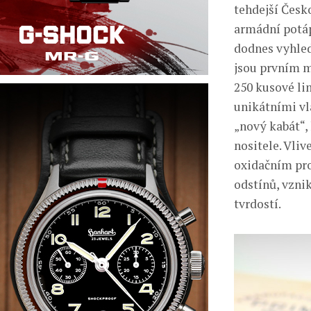
tehdejší Česk
armádní potáp
dodnes vyhle
jsou prvním m
250 kusové li
unikátními vl
„nový kabát“,
nositele. Vli
oxidačním pr
odstínů, vzni
tvrdostí.