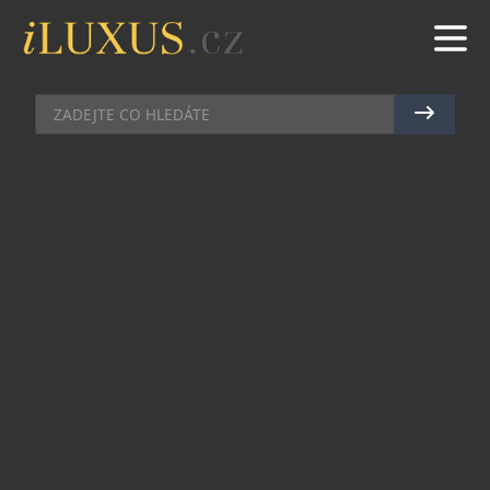
DEGUSTACE
|
12.1.2017
|
JAN PEŠEK
ZAČÍNÁ SEZÓNA POLÁRNÍ
TRESKY
Od ledna do března nabízí řada skandinávských
restaurací menu založené na chutném mase
polární tresky, která se smí lovit pouze v zimních
měsících. Do Prahy tuto gastronomickou tradici
přinesla populární fine dining restaurace Kampa
Park, která bude speciality z výtečné ryby nabízet
již pošesté. A proč je polární treska považována
za tak mimořádnou pochoutku? Tyto ryby migrují
v chladných vodách za polárním kruhem, díky