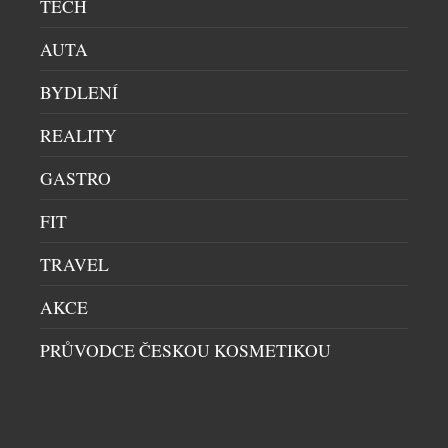
TECH
6.-11.3.2017 Freeride World Tour
AUTA
Také v roce 2017 bude freeridová Mekka
Fieberbrunn centrem freeridové scény a
BYDLENÍ
jedinečnou zastávkou FREERIDE WORLD TOUR
REALITY
2017 v Rakousku a v Německu.
GASTRO
SOUVISEJÍCÍ ČLÁNKY
FIT
TRAVEL
AKCE
PRŮVODCE ČESKOU KOSMETIKOU