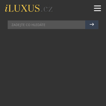
HORY
|
23.1.2017
|
MAREK ZELENÝ
NEJVĚTŠÍ LYŽAŘSKÁ OBLAST V
RAKOUSKU
Skicircus Saalbach Hinterglemm Leogang
Fieberbrunn není jen největší lyžařskou oblastí v
Rakousku. Se svou bohatou nabídkou,
mezinárodním šarmem a úchvatnou přírodou je
také považována za nejpříjemnější lyžařský areál
v celých Alpách. Nepřekonatelných 270
kilometrů sjezdovek čeká na to, až je
prozkoumáte. A to není vše…