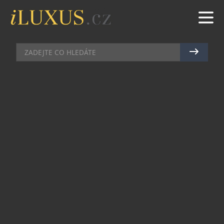
TRAVEL
|
24.4.2017
|
EVA KARLASOVÁ
CIVILIZAČNÍ DETOX V TIERRA
ATACAMA BOUTIQUE HOTEL &
SPA
Poušť Atacama je známá jako místo plné extrémů,
mimo jiné patří k nejsušším oblastem na světě. I
zdánlivá pustina, která místy připomíná spíše
jinou galaxii, však ukrývá mnohá překvapení.
Jedním z nich je i pouštní resort Tierra Atacama
Boutique Hotel & Spa, jenž nabízí v této místy
lehce surrealické krajině ideální útočiště.
Filozofie luxusního resortu je založena na