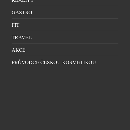
soutěže se zapojí každý, kdo v České republice
GASTRO
zakoupí libovolný produkt Chilly, uschová účtenku
a zaregistruje svůj nákup na webu
FIT
www.chillysoutez.cz. Aktivita podporuje prodej v
kamenných prodejnách i e-shopech a navazuje na
TRAVEL
dlouhodobou […]
AKCE
PRŮVODCE ČESKOU KOSMETIKOU
TŘI KROKY K SILNĚJŠÍ, HLADŠÍ A
MLADISTVĚJŠÍ PLETI V PODÁNÍ NEUTROGENA
COLLAGEN BANK
KOSMETIKA
|
21.6.2026