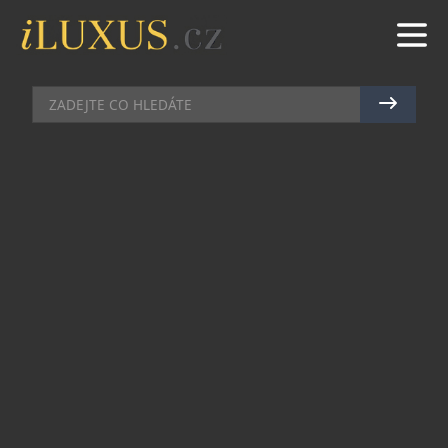
KOSMETIKA
|
11.5.2017
|
MAREK ZELENÝ
ZREGENERUJTE SVÉ VLASY PO
DLOUHÉ ZIMĚ A PŘIPRAVTE JE
NA LÉTO
Značka J Beverly Hills je profesionální vlasová
kosmetika pro kadeřníky, kterou si ale velmi
rychle oblíbí i široká veřejnost a každý, kdo chce
pro své vlasy jen to nejlepší. Za vznikem značky
stojí kadeřník hvězd Juan Juan. Ten v Kalifornii
před 40 lety postupně vytvořil značku, kterou
oslovil i takové hvězdy jako je třeba Julie Roberts,
Jeniffer Lopez nebo Sandra Bullock. Dnes je