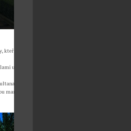
 kteří si
alami určené
ultanah a
ckou marockou