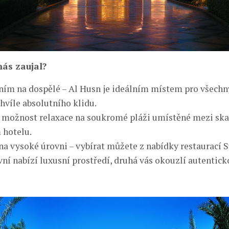
ás zaujal?
m na dospělé – Al Husn je ideálním místem pro všechny,
chvíle absolutního klidu.
é možnost relaxace na soukromé pláži umístěné mezi sk
 hotelu.
a vysoké úrovni – vybírat můžete z nabídky restaurací S
vní nabízí luxusní prostředí, druhá vás okouzlí autenti