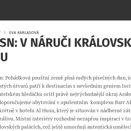
7
|
EVA KARLASOVÁ
SN: V NÁRUČI KRÁLOVS
U
: Pohádková pouštní země plná rudých písečných dun, 
natých útvarů patří k destinacím s nevšedním geniem loci
telském hledáčku ocitl právě nejvýchodnější okraj Ara
doporučujeme ubytování v opulentním komplexu Barr Al 
krétně v hotelu Al Husn, který je situován v nádherné zá
livu. Místní interiéry rozhodně nezapřou inspiraci v tr
lovských palácích, což ještě umocňují autentická uměleck