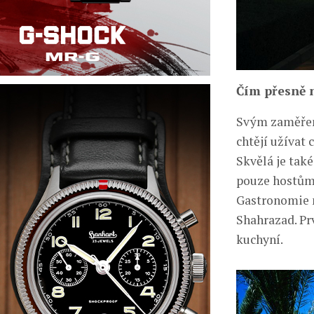
Čím přesně n
Svým zaměření
chtějí užívat 
Skvělá je tak
pouze hostům
Gastronomie n
Shahrazad. Pr
kuchyní.