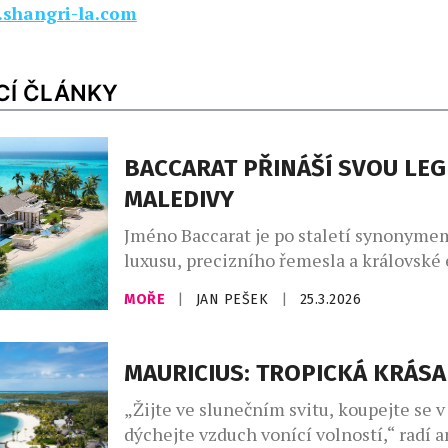
shangri-la.com
CÍ ČLÁNKY
BACCARAT PŘINÁŠÍ SVOU LE
MALEDIVY
Jméno Baccarat je po staletí synonyme
luxusu, precizního řemesla a královské
Francouzská značka, proslulá předevší
MOŘE
|
JAN PEŠEK
|
25.3.2026
ikonickým křišťálem, zdobila paláce ev
aristokracie i stoly nejvýznamnějších 
osobností. Postupně však její svět přesá
MAURICIUS: TROPICKÁ KRÁSA
designu a vstoupil i do oblasti hospitali
„Žijte ve slunečním svitu, koupejte se v
přenáší svou estetiku a smysl pro detai
dýchejte vzduch vonící volností,“ radí 
výjimečných hotelových projektů. […]