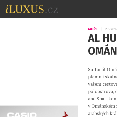
MOŘE
|
2.6.201
AL HU
OMÁN
Sultanát Omán
planin i skal
vašem cestova
poloostrova, 
and Spa – kon
v Ománském zá
arabských krá