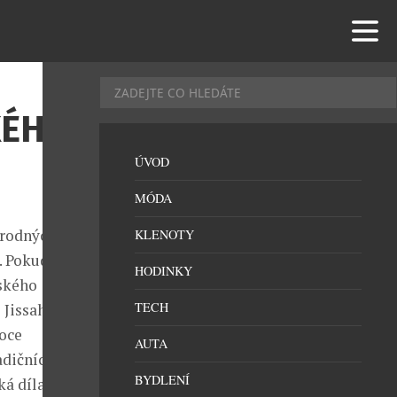
KÉHO
ÚVOD
MÓDA
úrodných
KLENOTY
. Pokud se ve
HODINKY
bského
TECH
Jissah Resort
toce
AUTA
adičních
BYDLENÍ
á díla.