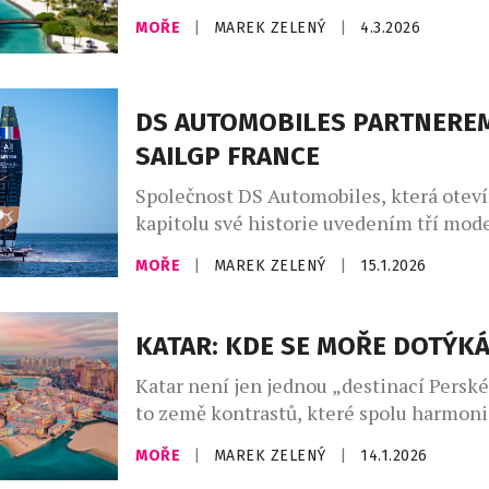
filozof Ralph Waldo Emerson těm, kteří 
MOŘE
|
MAREK ZELENÝ
|
4.3.2026
životem klesají na duchu. Indický oceán
ostrovy jsou pro takový záměr prostřed
stvořeným. Nedotčená příroda s čistý
DS AUTOMOBILES PARTNERE
osvěžujícím smysly. Bujná zeleň, v níž ž
druhy, které jinde na […]
SAILGP FRANCE
Společnost DS Automobiles, která otev
kapitolu své historie uvedením tří mo
měsíců, podepsala nové sportovní partn
MOŘE
|
MAREK ZELENÝ
|
15.1.2026
podporu svého vývoje. Stává se tak hla
partnerem týmu France SailGP, což je p
automobilovou značku u tohoto týmu po
KATAR: KDE SE MOŘE DOTÝK
roku 2024 je tým France SailGP rozvíjen
Katar není jen jednou „destinací Perskéh
K-Challenge kolem modelu, který má bý
to země kontrastů, které spolu harmoni
Místo, kde se během několika málo dní 
MOŘE
|
MAREK ZELENÝ
|
14.1.2026
poušť a moře, světová architektura a živ