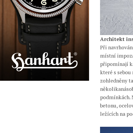
Architekt in
Při navrhován
místní impoza
připomínají k
které s sebou
zohledněny ta
několikanásob
podmínkách. N
betonu, ocelo
ležících na p