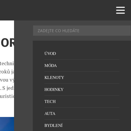
 ORLI
ÚVOD
technický i
MÓDA
roků jak na
KLENOTY
ovou výzvu
. S jedním
HODINKY
turistickém
TECH
AUTA
BYDLENÍ