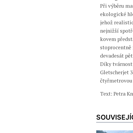
Při výběru mat
ekologické hl
jehož realist
nejnižší spotř
kovem předsta
stoprocentně 
devadesát pět
Díky tvárnost
Gletscherjet 3
čtyřmetrovou 
Text: Petra K
SOUVISEJÍ