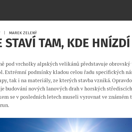
7
|
MAREK ZELENÝ
E STAVÍ TAM, KDE HNÍZDÍ
sně pod vrcholky alpských velikánů představuje obrovský 
ol. Extrémní podmínky kladou celou řadu specifických ná
upy, tak i na materiály, ze kterých stavba vzniká. Opravd
je budování nových lanových drah v horských střediscích
em se v posledních letech museli vyrovnat ve známém 
run.