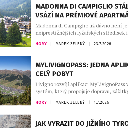
MADONNA DI CAMPIGLIO STÁL
VSÁZÍ NA PRÉMIOVÉ APARTM
Madonna di Campiglio už dávno není je
nejprestižnějších lyžařských středisek 
Dolomit. Stále více se proměňuje v exkl
HORY
|
MAREK ZELENÝ
|
23.7.2026
alpskou adresu, kde se snoubí prvotřídn
hoteliérství, soukromé rezidence a atm
každou zimu přitahuje světové celebrity
MYLIVIGNOPASS: JEDNA APLI
hvězdy i milovníky nenápadného luxusu
CELÝ POBYT
sezonu se středisko připravuje ve velké
Celková ubytovací kapacita […]
Livigno rozvíjí aplikaci MyLivignoPass 
systém, který propojuje dopravu, zážitky
služby do jednoho konceptu. Cílem je n
HORY
|
MAREK ZELENÝ
|
1.7.2026
návštěvníkům pobyt, který nezačíná př
nekončí odjezdem, ale přirozeně se rozš
autentické poznávání místa, lidí i alps
JAK VYRAZIT DO JIŽNÍHO TYR
životního stylu. MyLivignoPass se poso