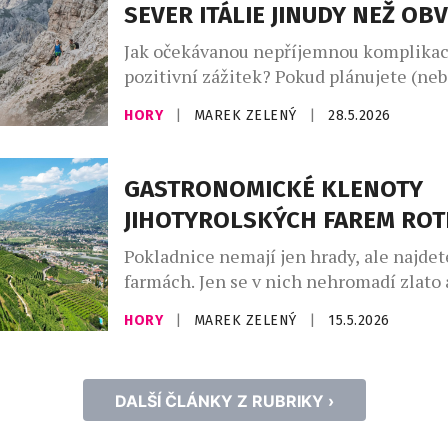
SEVER ITÁLIE JINUDY NEŽ OB
úroveň jako komplexní aplikace, díky 
návštěvníci objevovat […]
Jak očekávanou nepříjemnou komplikac
pozitivní zážitek? Pokud plánujete (neb
sobotu vyrazit do Jižního Tyrolska na sev
HORY
|
MAREK ZELENÝ
|
28.5.2026
zvolte jinou cestu než obvykle tu nejpř
šanci minout největší kolony a objevit d
alpsko-dolomitského prostoru. A v kon
GASTRONOMICKÉ KLENOTY
pravděpodobně i ušetříte čas. Poslední
JIHOTYROLSKÝCH FAREM RO
sobotu (30.) bude uzavřená rakouská dál
Pokladnice nemají jen hrady, ale najdete
farmách. Jen se v nich nehromadí zlato a
fajnové dobroty. Kvalitní produkty z mís
HORY
|
MAREK ZELENÝ
|
15.5.2026
Farmy ze sdružení Roter Hahn v Jižním
severu Itálie vybraly své nejcennější. 
ovocné sirupy, křupavé jablečné kroužk
DALŠÍ ČLÁNKY Z RUBRIKY ›
klobásy nebo starodávné odrůdy obilí… 