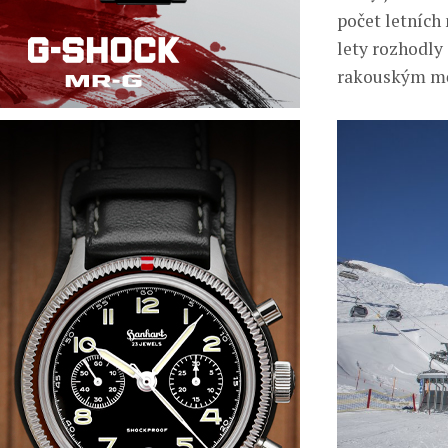
počet letních
lety rozhodly
rakouským mě