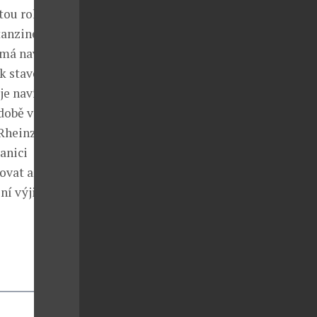
ou roli i
tanzinek,
 má navíc
tak stavebním
je navíc
době vyšší než
Rheinzink.
anici
ňovat až
ní výjimečná.