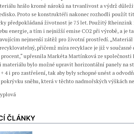
eriálu hrálo kromě nároků na trvanlivost a výdrž důležit
edisko. Proto se konstruktéři nakonec rozhodli použít ti
icky předpokládaná životnost je 75 let. Použitý Rheinzink
ebu energie, a tím i nejnižší emise CO2 při výrobě, a je 
vujícím nejmenší zátěž pro životní prostředí. „Materiál 
recyklovatelný, přičemž míra recyklace je již v současné 
 procent,“ upřesnila Markéta Martínková ze společnosti 
i materiálu bylo možné upravit horizontální panely na st
 + 4 i pro zastřešení, tak aby byly schopné unést a odvod
pokrývku sněhu, která v těchto nadmořských výškách ne
nyplová
CÍ ČLÁNKY