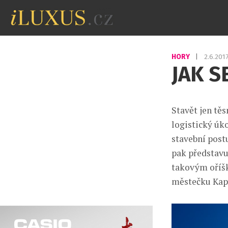
HORY
|
2.6.201
JAK S
Stavět jen tě
logistický úk
stavební post
pak představu
takovým oříšk
městečku Kap