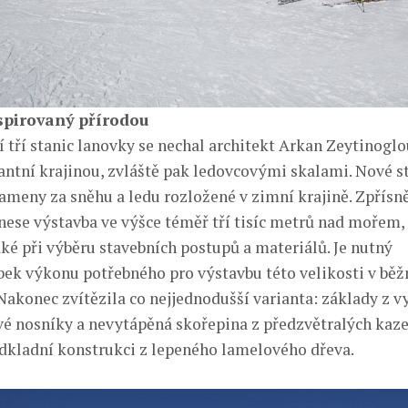
spirovaný přírodou
í tří stanic lanovky se nechal architekt Arkan Zeytinoglo
ntní krajinou, zvláště pak ledovcovými skalami. Nové s
ameny za sněhu a ledu rozložené v zimní krajině. Zpřís
 nese výstavba ve výšce téměř tří tisíc metrů nad mořem,
ké při výběru stavebních postupů a materiálů. Je nutný
ek výkonu potřebného pro výstavbu této velikosti v běž
akonec zvítězila co nejjednodušší varianta: základy z 
vé nosníky a nevytápěná skořepina z předzvětralých kaz
odkladní konstrukci z lepeného lamelového dřeva.