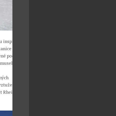
u inspirovat
tanice
něné podmínky,
 musely být
ných
vyztuženého
et Rheinzink