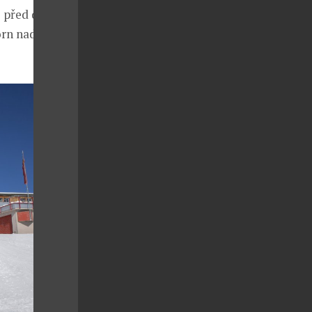
o před dvěma
orn nad