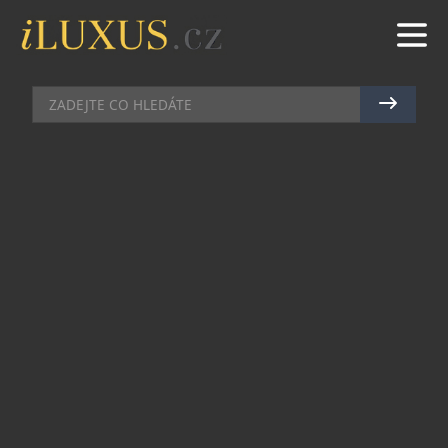
GASTRO
|
2.6.2017
|
LUCIE ROHLÍKOVÁ
ÚCTA K MATCE ZEMI