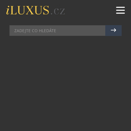
KOSMETIKA
|
6.6.2017
|
LUCIE ROHLÍKOVÁ
NEODOLATELNÁ… OPOJNÁ…
NÁVYKOVÁ…
Zažít opojnou sílu nové vůně Nectar Love budete
moci už od srpna 2017. Nejnovější přírůstek do
kolekce vůní DKNY zachycuje moment lásky na
první pohled, kdy se pohledy střetnou a celý svět
se jednoduše zastaví. Tak jako žádná včela ještě
neodolala mámení květů, ani vy neodoláte.
Parfém je totiž znázorněním živočišné
přitažlivosti, které nemůžete a ani nechcete
odolat.