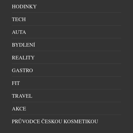
HODINKY
TECH
AUTA
BYDLENÍ
REALITY
ČESKÉ NICHE PARFÉMY FURIOSA JSOU NYNÍ
BLÍŽ NEŽ KDY DŘÍV
GASTRO
KOSMETIKA
|
23.7.2026
FIT
Svět autorských niche parfémů už není vyhrazen jen
úzkému okruhu znalců. Česká značka FURIOSA
TRAVEL
PARFUM LAB nově navázala exkluzivní spolupráci
se sítí parfumerií FAnn, díky níž se její originální
AKCE
kolekce dostává k širšímu publiku. Sedm
PRŮVODCE ČESKOU KOSMETIKOU
autorských vůní vzniká v České republice v malých
sériích pod vedením parfuméra, který pracuje