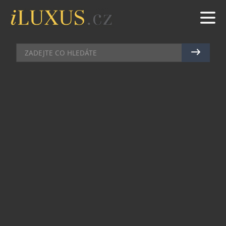
KOSMETIKA
|
5.9.2017
|
MAREK ZELENÝ
PARFÉM LADÍCÍ S VAŠÍM
SUPERSPORTEM
Značka Mercedes Benz je ikonou a inspirací pro
celé generace. Je synonymem kvality,
výjimečnosti a luxusu. Stejnojmenná vůně skvěle
doplňuje linii kvalitních lifestylových a módních
doplňků od této značky. Okamžitě se stala
světovým bestsellerem. Vibrující a výrazná
pánská i dámská vůně
je ukryta v elegantním
flakonu a je esencí hodnot a kvalit luxusního
světa značky.