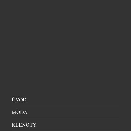
PÁNSKÝM A DÁMSKÝM PARFÉMEM THE
SUNNY
KOSMETIKA
|
3.8.2026
Už jste zkoušeli vrstvení vůní? Je to taková
neviditelná kreativní hra, kdy spojením dvou
zdánlivě odlišných vůní vytvoříte vlastní, naprosto
unikátní podpis. Ideální pro vrstvení vůní jsou nové
parfémy The Sunny od Asombroso, značky známého
módního návrháře Osmanyho Laffity. „Vrstvení a
kombinování vůní je velkým trendem, který já
osobně miluji a inspiroval jsem se jím […]
ÚVOD
MÓDA
KLENOTY