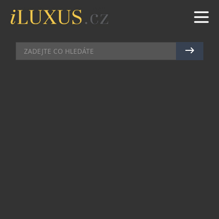
DOMÁCÍ BAR
|
3.10.2017
|
JAN PEŠEK
NESPRESSO ODHALUJE VZÁCNÉ
DRAHOKAMY ZE SVĚTA KÁVY
V návaznosti na uvedení dvou velmi pečlivě
zpracovaných káv v limitované edici Explorations
1 přináší Nespresso milovníkům kávy, kteří se
chtějí stát opravdovými znalci, další nové směsi v
kolekci Explorations 2. S těmito dvěma velmi
rozdílnými kávami se člověk v mžiku přenese do
Etiopie či Kolumbie a vychutná si dva speciální
aromatické kávové profily.