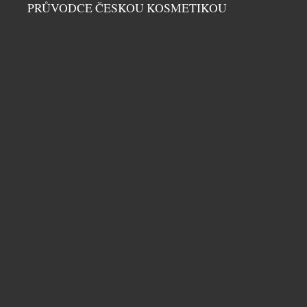
PRŮVODCE ČESKOU KOSMETIKOU
LETNÍ BUBLINKY: OSVĚŽENÍ, KTERÉ PATŘÍ NA
LED
DOMÁCÍ BAR
|
30.6.2026