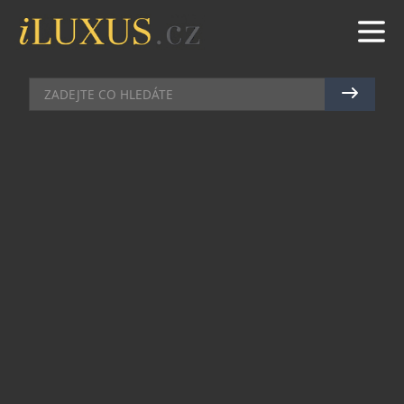
BUTIKY
|
5.10.2017
|
LUCIE ROHLÍKOVÁ
NOVÁ ITALSKÁ ZNAČKA LUISA
SPAGNOLI