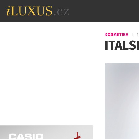
KOSMETIKA
|
1
ITALS