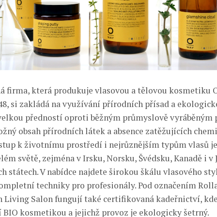
ná firma, která produkuje vlasovou a tělovou kosmetiku
948, si zakládá na využívání přírodních přísad a ekologic
í velkou předností oproti běžným průmyslově vyráběným
ný obsah přírodních látek a absence zatěžujících chemi
ístup k životnímu prostředí i nejrůznějším typům vlasů j
elém světě, zejména v Irsku, Norsku, Švédsku, Kanadě i v 
ch státech. V nabídce najdete širokou škálu vlasového sty
 kompletní techniky pro profesionály. Pod označením Roll
 Living Salon fungují také certifikovaná kadeřnictví, kde
í BIO kosmetikou a jejichž provoz je ekologicky šetrný.