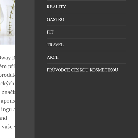
REALITY
GASTRO
FIT
TRAVEL
 Oway Rolland
AKCE
kém přístupu
PRŮVODCE ČESKOU KOSMETIKOU
 produktům je
ckých přísad.
e značka
Japonsku či
lingu a péče,
and
 vaše vlasy