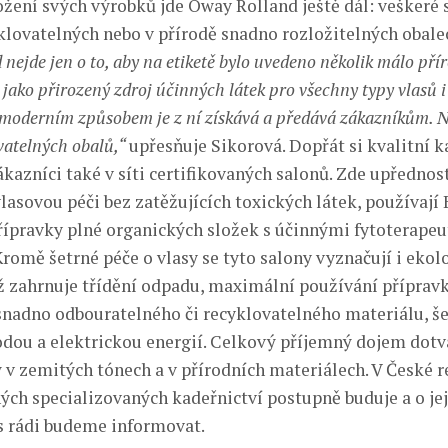
žení svých výrobků jde Oway Rolland ještě dál: veškeré 
klovatelných nebo v přírodě snadno rozložitelných obale
nejde jen o to, aby na etiketě bylo uvedeno několik málo pří
jako přirozený zdroj účinných látek pro všechny typy vlasů i 
moderním způsobem je z ní získává a předává zákazníkům. 
ovatelných obalů,“
upřesňuje Sikorová. Dopřát si kvalitní 
kazníci také v síti certifikovaných salonů. Zde upřednos
lasovou péči bez zatěžujících toxických látek, používají
ípravky plné organických složek s účinnými fytoterape
Kromě šetrné péče o vlasy se tyto salony vyznačují i eko
 zahrnuje třídění odpadu, maximální používání přípravk
snadno odbouratelného či recyklovatelného materiálu, š
odou a elektrickou energií. Celkový příjemný dojem dotv
 v zemitých tónech a v přírodních materiálech. V České re
ých specializovaných kadeřnictví postupně buduje a o jej
s rádi budeme informovat.