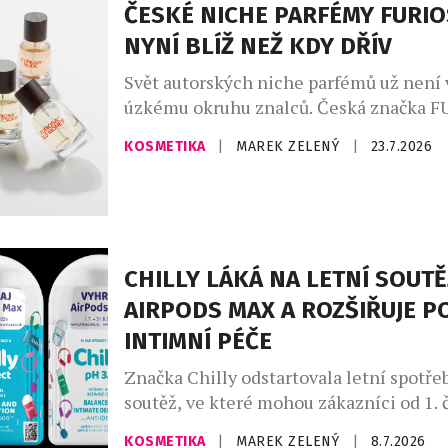
osobně miluji a inspiroval jsem se jím [
ČESKÉ NICHE PARFÉMY FURIO
NYNÍ BLÍŽ NEŽ KDY DŘÍV
Svět autorských niche parfémů už není
úzkému okruhu znalců. Česká značka 
PARFUM LAB nově navázala exkluzivní s
KOSMETIKA
|
MAREK ZELENÝ
|
23.7.2026
sítí parfumerií FAnn, díky níž se její ori
kolekce dostává k širšímu publiku. Sed
vůní vzniká v České republice v malých 
vedením parfuméra, který pracuje výhr
nejkvalitnějšími surovinami. Každá […]
CHILLY LÁKÁ NA LETNÍ SOUTĚ
AIRPODS MAX A ROZŠIŘUJE P
INTIMNÍ PÉČE
Značka Chilly odstartovala letní spotře
soutěž, ve které mohou zákazníci od 1.
31. srpna 2026 vyhrát sluchátka AirPod
KOSMETIKA
|
MAREK ZELENÝ
|
8.7.2026