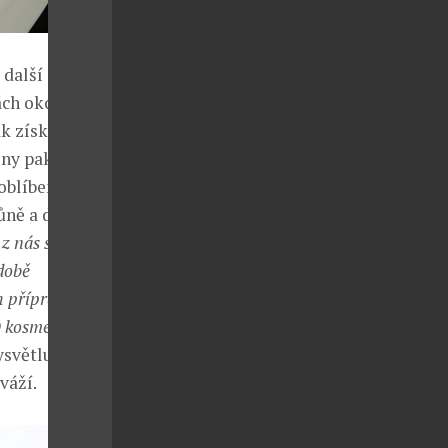
 další
ách okolo
k získává
iny pak dováží
 oblíbeným
ně a další
 nás snaží žít
 době
 přípravcích.
O kosmetika je
světluje
váží.