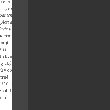
své produkty
ch.
„V případě
rodních přísad.
pleti a
Navíc produkty
kadeřnickou
tňují
 BIO
utickými
logickým
ů v obalech
etrné
áří design
publice se síť
ich