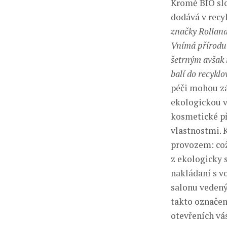
Kromě BIO slo
dodává v recy
značky Rolland 
Vnímá přírodu 
šetrným avšak 
balí do recykl
péči mohou zá
ekologickou v
kosmetické př
vlastnostmi. 
provozem: což
z ekologicky 
nakládaní s v
salonu vedený
takto označen
otevřeních vá