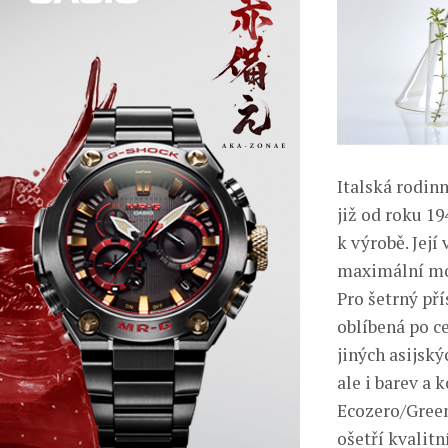
Italská rodin
již od roku 1
k výrobě. Jej
maximální mož
Pro šetrný př
oblíbená po c
jiných asijský
ale i barev a
Ecozero/Green
ošetří kvalitn