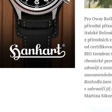
Pro Oway Rolla
přírodní přís
italské Bolon
z přírodních 
od certifikov
BIO trendem s
chemické pro
zdravěji a tent
zaznamenávám 
Rozhodla jsem s
v zahraničí ji
Martina Sikor