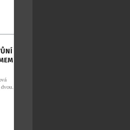
ŮNÍ S
MEM THE
ová
m dvou
í, naprosto
ní jsou nové
čky známého
rstvení a
erý já