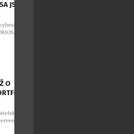
…]
SA JSOU
 vyhrazen jen
FURIOSA
polupráci se
ginální
m autorských
sériích pod
adně s těmi
Ž O
ORTFOLIO
bitelskou
 července do
s Max. Do