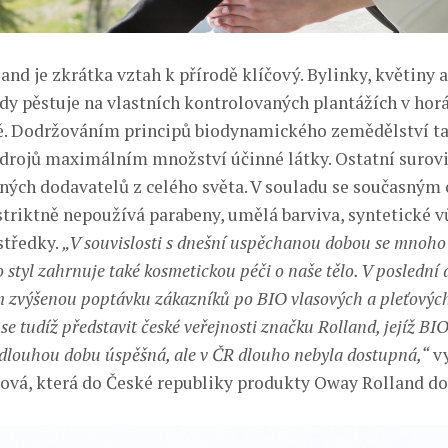
nd je zkrátka vztah k přírodě klíčový. Bylinky, květiny a
ady pěstuje na vlastních kontrolovaných plantážích v hor
ě. Dodržováním principů biodynamického zemědělství ta
zdrojů maximálním množství účinné látky. Ostatní surov
aných dodavatelů z celého světa. V souladu se současným
triktně nepoužívá parabeny, umělá barviva, syntetické vů
středky.
„V souvislosti s dnešní uspěchanou dobou se mnoho z
o styl zahrnuje také kosmetickou péči o naše tělo. V poslední
zvýšenou poptávku zákazníků po BIO vlasových a pleťových
e tudíž představit české veřejnosti značku Rolland, jejíž BI
ž dlouhou dobu úspěšná, ale v ČR dlouho nebyla dostupná,“
vy
ová, která do České republiky produkty Oway Rolland do