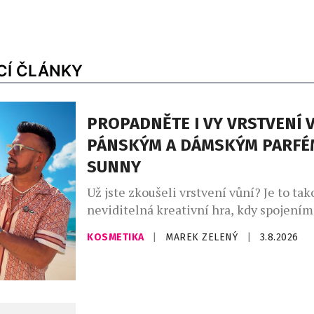
CÍ ČLÁNKY
PROPADNĚTE I VY VRSTVENÍ V
PÁNSKÝM A DÁMSKÝM PARFÉ
SUNNY
Už jste zkoušeli vrstvení vůní? Je to tak
neviditelná kreativní hra, kdy spojení
zdánlivě odlišných vůní vytvoříte vlastn
KOSMETIKA
|
MAREK ZELENÝ
|
3.8.2026
unikátní podpis. Ideální pro vrstvení vů
parfémy The Sunny od Asombroso, zna
módního návrháře Osmanyho Laffity. „V
kombinování vůní je velkým trendem, kt