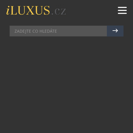
HI-END AUDIO
|
25.10.2017
|
LUCIE ROHLÍKOVÁ
MALÝ KRASAVEC S VELKÝM
SRDCEM