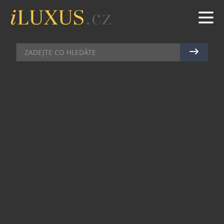
AKCE
|
18.12.2017
|
ALENA DUŠKOVÁ
LUXUSNÍ KALENDÁŘ, PO
KTERÉM MUŽI TOUŽÍ…
Ačkoliv kalendáře s dráždivým erotickým
podtextem fotí spousta známých krásek, přesto
každá nedisponuje takovým sofistikovaným sex-
appealem, jako okouzlující moderátorka Eva
Perkausová. Není proto divu, že se její odhalené
fotografie nakonec dražily a že cílová částka byla
velmi vysoká!