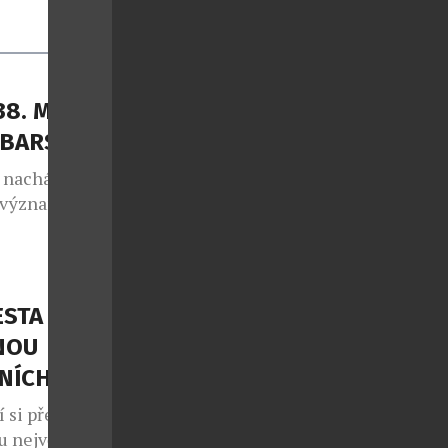
38. MÍSTĚ
 BARS
e nachází
e významný
ho otevření
ars, a
ch evropských
remoniálu,
ESTA
rdamu,
NOU
NÍCH
í si představí
u největšího