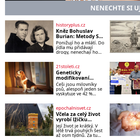
NENECHTE SI U
historyplus.cz
Kněz Bohuslav
Burian: Metody StB
byly horší než
Ponižují ho a mlátí. Do
gestapácké
jídla mu přidávají
trýznění
drogy, nenechají ho
pořádně vyspat a
smrtí vyhrožují i jeho
nejbližším. Burian
21stoleti.cz
kruté týrání nevydrží a
Geneticky
estébákům podepíše
modifikovaní
všechno, co po něm
bíglové mohou být
Češi jsou milovníky
chtějí. Svým podpisem
nadějí pro alergiky
psů, alespoň jeden se
jim potvrdí také to, že
vyskytuje ve 42 %
na něj během výslechů
českých domácností.
nikdo nevyvíjel fyzický
Existuje však poměrně
ani psychický nátlak.
velká skupina lidí,
epochalnisvet.cz
Syn brněnského
kteří by si psa rádi
řezníka chce být
Včela za celý život
pořídili, ale nemohou,
knězem a
vyrobí lžičku
protože jsou alergičtí.
medu. Čím je
Její život je krátký. V
Jejich imu
pražský med ze
létě trvá pouhých šest
střech tak ceněný?
až osm týdnů. Za tu
dobu navštíví