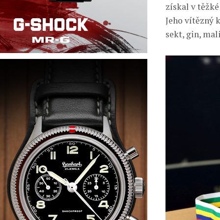
získal v těžk
Jeho vítězný 
sekt, gin, mal