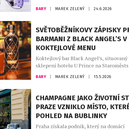
hudebního klubu ve střední Evropě. Jen
BARY
|
MAREK ZELENÝ
|
24.6.2026
legendární místo nabízí mnohem víc. U
se otevírá svět unikátních zážitků, kter
centrum Prahy může být stejně živé i b
SVĚTOBĚŽNÍKOVY ZÁPISKY P
Přímo u Karlova mostu vzniká nový […]
BARMANI Z BLACK ANGEL’S V
KOKTEJLOVÉ MENU
Koktejlový bar Black Angel’s, situovaný
sklepení hotelu U Prince na Staroměst
náměstí, patří mezi stálice pražské bar
BARY
|
MAREK ZELENÝ
|
15.5.2026
první hosty přivítal v roce 2010, nedávn
patnácté narozeniny. K této příležitosti
pod vedením bar managera Pavla Šímy 
CHAMPAGNE JAKO ŽIVOTNÍ ST
koktejlové menu, jež je i tentokrát ins
PRAZE VZNIKLO MÍSTO, KTER
dobrodružstvími světoběžníka Aloise Kr
POHLED NA BUBLINKY
Praha získala podnik, který na domácí