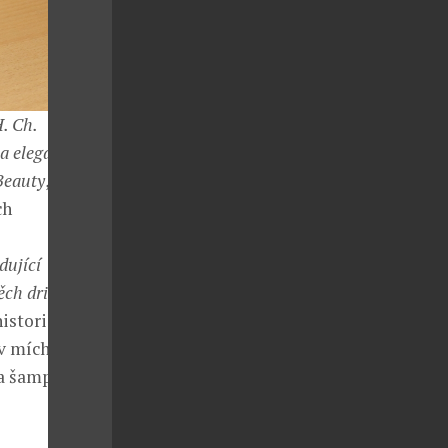
. Ch.
 a eleganci
Beauty
,“
ch
dující
ěch drinku
istorii byla
v míchání
na šampionátu