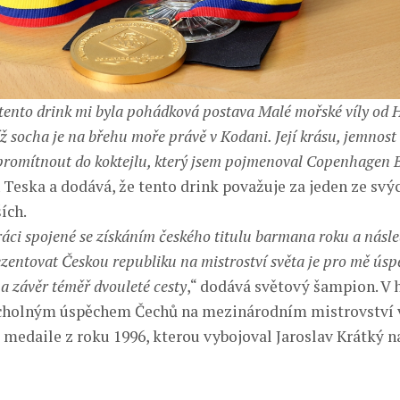
 tento drink mi byla pohádková postava Malé mořské víly od H
ž socha je na břehu moře právě v Kodani. Její krásu, jemnost
 promítnout do koktejlu, který jsem pojmenoval Copenhagen 
 Teska a dodává, že tento drink považuje za jeden ze svý
ích.
áci spojené se získáním českého titulu barmana roku a násle
zentovat Českou republiku na mistroství světa je pro mě úsp
a závěr téměř dvouleté cesty
,“ dodává světový šampion. V h
cholným úspěchem Čechů na mezinárodním mistrovství 
á medaile z roku 1996, kterou vybojoval Jaroslav Krátký 