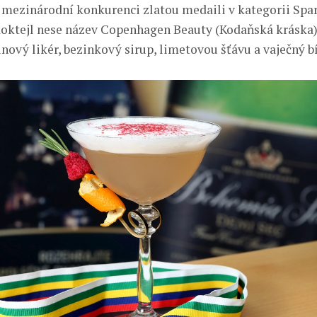
é mezinárodní konkurenci zlatou medaili v kategorii Spar
koktejl nese název Copenhagen Beauty (Kodaňská kráska)
inový likér, bezinkový sirup, limetovou šťávu a vaječný bí