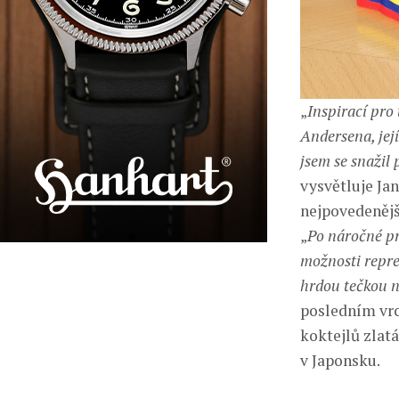
„
Inspirací pro
Andersena, její
jsem se snažil
vysvětluje Jan
nejpovedenějš
„
Po náročné pr
možnosti repre
hrdou tečkou n
posledním vr
koktejlů zlat
v Japonsku.