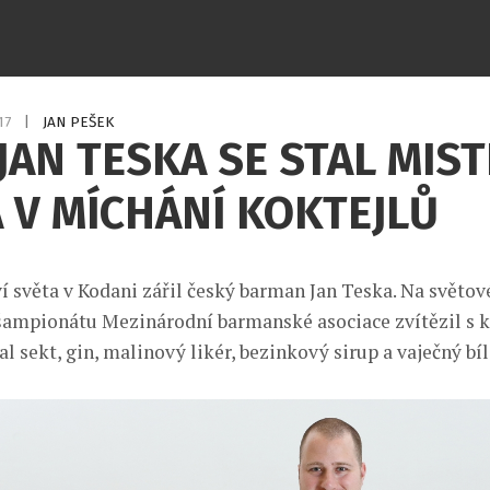
017
|
JAN PEŠEK
JAN TESKA SE STAL MIS
 V MÍCHÁNÍ KOKTEJLŮ
í světa v Kodani zářil český barman Jan Teska. Na světo
ampionátu Mezinárodní barmanské asociace zvítězil s k
l sekt, gin, malinový likér, bezinkový sirup a vaječný bíl