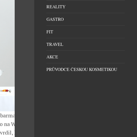
REALITY
GASTRO
FIT
TRAVEL
AKCE
PRŮVODCE ČESKOU KOSMETIKOU
o barmana roku
o na World
vrdil, když