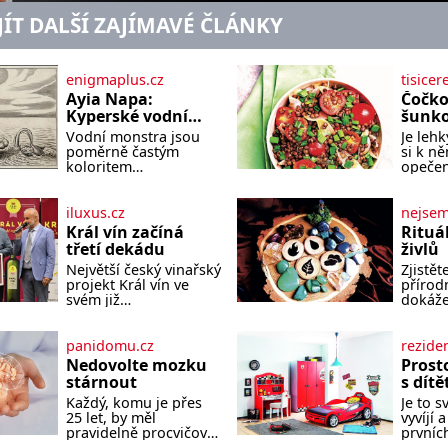
JÍT DALŠÍ ZAJÍMAVÉ ČLÁNKY
enigmaplus.cz
tisicer
Ayia Napa:
Čočko
Kyperské vodní
šunk
monstrum s
Vodní monstra jsou
Je lehk
mírumilovnou
poměrně častým
si k n
povahou
koloritem
opečen
nejrůznějších jezer,
čerstv
řek či ostrovů. Mnozí
bude c
skeptici to přikládají
báseň. Suroviny 250 
iluxus.cz
nejse
hlavně snaze dané
vaší o
Král vín začíná
Rituá
místo zviditelnit a
150 g c
třetí dekádu
živlů
přitáhnout k němu
velká 
Největší český vinařský
Zjistěte
pozornost záhadám
lžíce
projekt Král vín ve
přírod
nakloněných turi
svém již
dokáže
jednadvacátém
koupel
ročníku představil
prosto
nejlepší domácí vína.
těla i 
panidomu.cz
rezide
Ta vybírala odborná
unaven
Nedovolte mozku
Prosto
porota z celkem 1260
pečovat
stárnout
s dít
vzorků od 157 vinařů.
soulad
Každý, komu je přes
Je to s
Král vín, který se – i
Každá 
25 let, by měl
vyvíjí
pře
nese o
pravidelně procvičovat
prvníc
který s
mozkové závity. V
krůčků