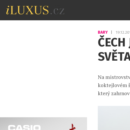
BARY
|
19.12.2
ČECH 
SVĚTA
Na mistrovstv
koktejlovém š
který zahrnova