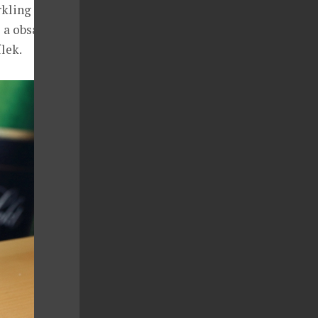
kling drink.
 a obsahuje
lek.