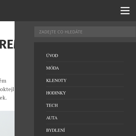
TREM
ÚVOD
MÓDA
vém
KLENOTY
oktejlem,
HODINKY
ek.
TECH
AUTA
BYDLENÍ