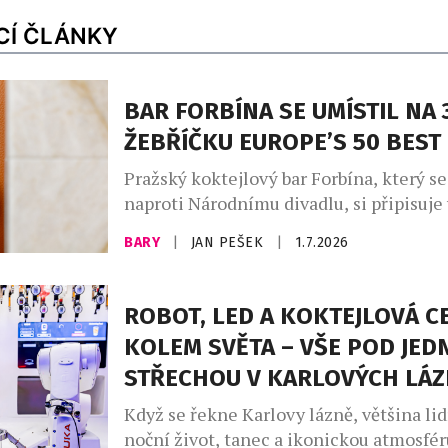
CÍ ČLÁNKY
BAR FORBÍNA SE UMÍSTIL NA 
ŽEBŘÍČKU EUROPE’S 50 BEST
Pražský koktejlový bar Forbína, který s
naproti Národnímu divadlu, si připisuj
úspěch. Po necelých dvou letech od své
BARY
|
JAN PEŠEK
|
1.7.2026
se objevuje v žebříčku Europe’s 50 Best B
zařazuje se tak po bok dalších nejlepší
barů. Během slavnostního večerního ce
ROBOT, LED A KOKTEJLOVÁ C
který se konal 30. června 2026 v Amste
KOLEM SVĚTA – VŠE POD JED
zaznělo jméno českého baru […]
STŘECHOU V KARLOVÝCH LÁZ
Když se řekne Karlovy lázně, většina lid
noční život, tanec a ikonickou atmosfér