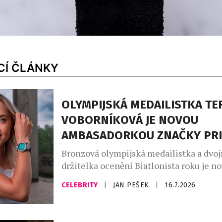
CÍ ČLÁNKY
OLYMPIJSKÁ MEDAILISTKA TE
VOBORNÍKOVÁ JE NOVOU
AMBASADORKOU ZNAČKY PR
Bronzová olympijská medailistka a dvo
držitelka ocenění Biatlonista roku je n
ambasadorkou české značky Prim. Tere
CELEBRITY
|
JAN PEŠEK
|
16.7.2026
Voborníková je tváří kolekce hodinek Sp
které sama nosí. „Spolupráce s Terezou
Voborníkovou dává smysl i kvůli tomu, 