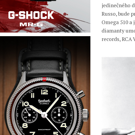
jedinečného dě
Russo, bude pr
Omega 510 a j
diamanty umoc
records, RCA V