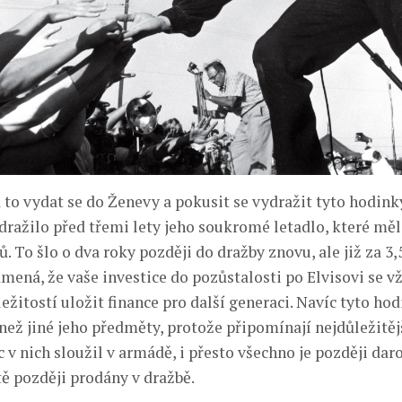
za to vydat se do Ženevy a pokusit se vydražit tyto hodin
dražilo před třemi lety jeho soukromé letadlo, které mě
. To šlo o dva roky později do dražby znovu, ale již za 3
amená, že vaše investice do pozůstalosti po Elvisovi se v
ležitostí uložit finance pro další generaci. Navíc tyto ho
než jiné jeho předměty, protože připomínají nejdůležitěj
c v nich sloužil v armádě, i přesto všechno je později daro
tě později prodány v dražbě.