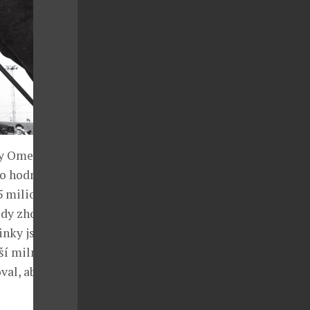
ky Omega.
lo hodnotu 2,5
,5 milionu
ždy zhodnotí a
dinky jsou
ší milník jeho
val, aby