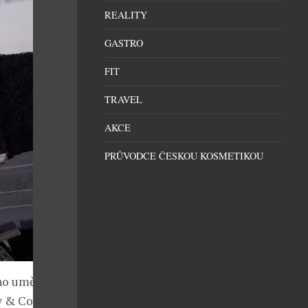
REALITY
GASTRO
FIT
TRAVEL
AKCE
PRŮVODCE ČESKOU KOSMETIKOU
ho umělce,
y & Co. Dražba