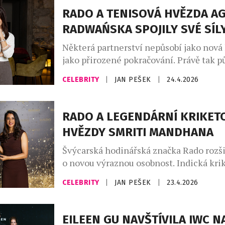
stojí na stejných základech. Tedy na pře
RADO A TENISOVÁ HVĚZDA A
trpělivosti, ale i práci, která může být v
RADWAŃSKA SPOJILY SVÉ SÍL
Některá partnerství nepůsobí jako nová 
jako přirozené pokračování. Právě tak p
Agnieszky Radwańské do rodiny Rado. 
CELEBRITY
|
JAN PEŠEK
|
24.4.2026
světová tenisová hvězda, která patřila 
mezi absolutní špičku, znovu spojuje sv
značkou, s níž ji pojí nejen historie, al
RADO A LEGENDÁRNÍ KRIKET
společné hodnoty – preciznost, eleganc
HVĚZDY SMRITI MANDHANA
detail. Radwańská, známá svou […]
Švýcarská hodinářská značka Rado rozšiř
o novou výraznou osobnost. Indická kri
Smriti Mandhana se stává „Friend of th
CELEBRITY
|
JAN PEŠEK
|
23.4.2026
přináší do hodinářství energii, která př
sportovní arény. Její styl, sebevědomí a
posouvat hranice dokonale rezonují s fil
EILEEN GU NAVŠTÍVILA IWC N