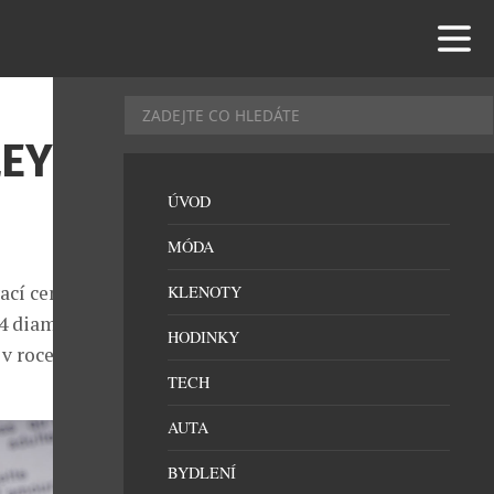
LEYHO
ÚVOD
MÓDA
ací cenu 2,2
KLENOTY
44 diamanty,
HODINKY
v roce 1961.
TECH
AUTA
BYDLENÍ