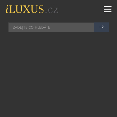
AUKCE
|
10.4.2018
|
LIBKA SAFR
HODINKY SUPERHRDINY V
AUKCI
Společnost Phillips se rozhodla dát do aukce
hodinky Urwerk UR-110 RG, které si zahrály ve
filmu Iron Man. Na ruce je nosil sám Robert
Downey Jr. Ten hrál Tonyho Starka. Ten se také
podílel na jejich výběru. Trval na tom, aby byly
upraveny do verze růžového zlata UR-110, které
lépe korespondovalo s kostýmem, který postava
měla na sobě. Robert Downey Jr. je nadšenec a
sběratel mechanických hodinek a tak to pro něj